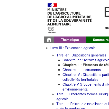
B
In
Thématique
Sommaire
Livre III : Exploitation agricole
Titre Ier : Dispositions générales
Chapitre Ier : Activités agricol
Chapitre II : Eléments de réf
Chapitre III : Instruments
Chapitre IV : Dispositions part
collectivités territoriales
Chapitre V Groupements d'int
environnemental
Titre II : Différentes formes juridiq
agricole
Titre III : Politique d'installation e
et de la production