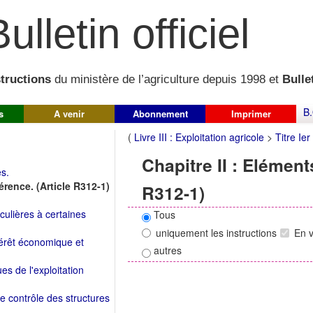
ulletin officiel
structions
du ministère de l’agriculture depuis 1998 et
Bullet
B.
s
A venir
Abonnement
Imprimer
(
Livre III : Exploitation agricole
>
Titre Ie
Chapitre II : Elément
es.
érence. (Article R312-1)
R312-1)
iculières à certaines
Tous
uniquement les instructions
En 
érêt économique et
autres
ues de l'exploitation
t le contrôle des structures