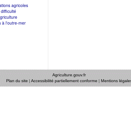
ations agricoles
difficulté
griculture
es à l'outre-mer
Agriculture.gouv.fr
Plan du site
|
Accessibilité partiellement conforme
|
Mentions légale