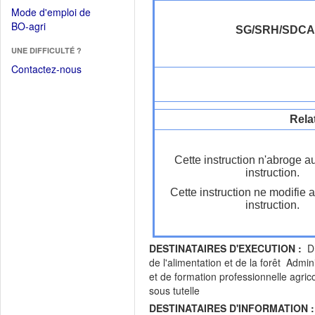
dans
dans
Mode d'emploi de
une
une
(Ouvrir
BO-agri
autre
SG/SRH/SDC
nouvelle
dans
fenêtre)
fenêtre)
UNE DIFFICULTÉ ?
une
nouvelle
Contactez-nous
fenêtre)
Rela
Cette instruction n'abroge a
instruction.
Cette instruction ne modifie 
instruction.
DESTINATAIRES D'EXECUTION :
DR
de l'alimentation et de la forêt Adm
et de formation professionnelle agri
sous tutelle
DESTINATAIRES D'INFORMATION :