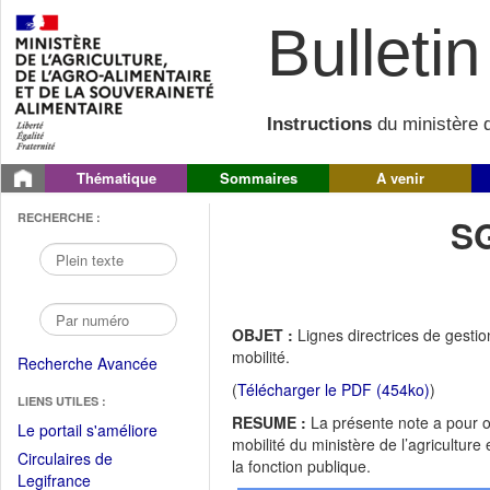
Bulletin 
Instructions
du ministère d
Thématique
Sommaires
A venir
RECHERCHE :
S
OBJET :
Lignes directrices de gestion
mobilité.
Recherche Avancée
(
Télécharger le PDF (454ko)
)
LIENS UTILES :
RESUME :
La présente note a pour ob
(Fichier
Le portail s'améliore
mobilité du ministère de l’agriculture 
PDF
Circulaires de
la fonction publique.
ouvrir
(Ouvrir
Legifrance