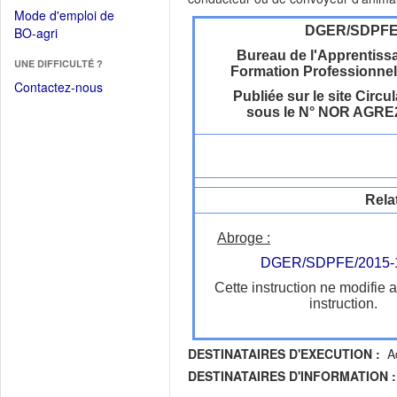
dans
dans
Mode d'emploi de
une
une
(Ouvrir
DGER/SDPF
BO-agri
autre
nouvelle
dans
fenêtre)
Bureau de l'Apprentissa
fenêtre)
UNE DIFFICULTÉ ?
une
Formation Professionnel
nouvelle
Contactez-nous
Publiée sur le site Circul
fenêtre)
sous le N° NOR AGRE
Rela
Abroge :
DGER/SDPFE/2015-
Cette instruction ne modifie 
instruction.
DESTINATAIRES D'EXECUTION :
Ad
DESTINATAIRES D'INFORMATION :