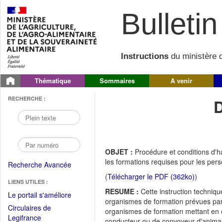
Bulletin 
Instructions
du ministère d
Thématique
Sommaires
A venir
RECHERCHE :
OBJET :
Procédure et conditions d'h
les formations requises pour les pe
Recherche Avancée
(
Télécharger le PDF (362ko)
)
LIENS UTILES :
RESUME :
Cette instruction techniqu
(Fichier
Le portail s'améliore
organismes de formation prévues par l
PDF
Circulaires de
organismes de formation mettant en 
ouvrir
(Ouvrir
Legifrance
conducteur ou de convoyeur d'animau