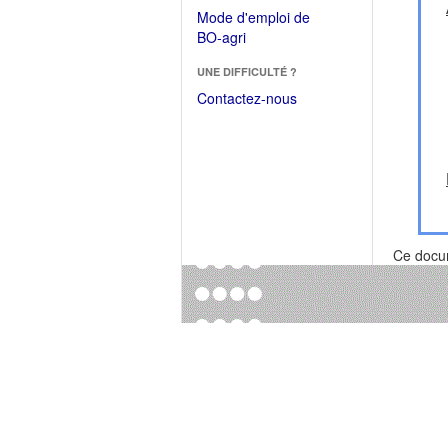
dans
dans
Mode d'emploi de
une
une
(Ouvrir
BO-agri
autre
nouvelle
dans
fenêtre)
fenêtre)
UNE DIFFICULTÉ ?
une
nouvelle
Contactez-nous
fenêtre)
Ce docu