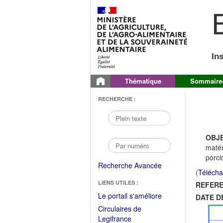
B
In
Thématique
Sommaire
RECHERCHE :
OBJE
matér
porci
Recherche Avancée
(
Télécha
LIENS UTILES :
REFERE
(Fichier
Le portail s'améliore
DATE D
PDF
Circulaires de
ouvrir
(Ouvrir
Legifrance