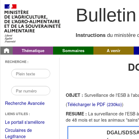
Bulletin 
Instructions
du ministère d
Thématique
Sommaires
A venir
RECHERCHE :
D
OBJET :
Surveillance de l'ESB à l'aba
Recherche Avancée
(
Télécharger le PDF (230ko)
)
RESUME :
La surveillance de l'ESB à 
LIENS UTILES :
de 48 mois et sur les animaux "sains"
(Fichier
Le portail s'améliore
PDF
Circulaires de
DGAL/SDSS
ouvrir
(Ouvrir
Legifrance