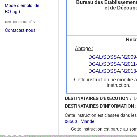
dans
Bureau des Établissement
dans
Mode d'emploi de
une
et de Découp
une
(Ouvrir
BO-agri
autre
nouvelle
dans
fenêtre)
fenêtre)
UNE DIFFICULTÉ ?
une
nouvelle
Contactez-nous
fenêtre)
Rela
Abroge :
DGAL/SDSSA/N2009-
DGAL/SDSSA/N2011-
DGAL/SDSSA/N2013-
Cette instruction ne modifie 
instruction.
DESTINATAIRES D'EXECUTION :
DR
DESTINATAIRES D'INFORMATION :
Cette instruction est classée dans le
06500 - Viande
Cette instruction est parue au s