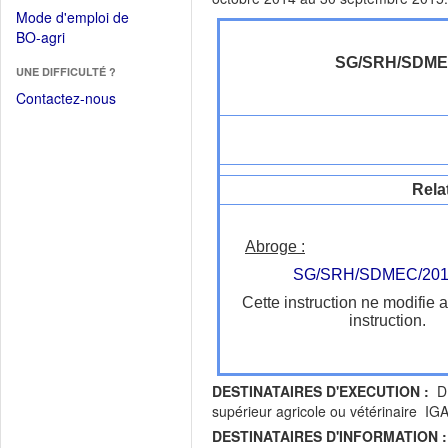
dans
dans
Mode d'emploi de
une
une
(Ouvrir
BO-agri
autre
nouvelle
dans
fenêtre)
SG/SRH/SDM
fenêtre)
UNE DIFFICULTÉ ?
une
nouvelle
Contactez-nous
fenêtre)
Rela
Abroge :
SG/SRH/SDMEC/201
Cette instruction ne modifie 
instruction.
DESTINATAIRES D'EXECUTION :
DR
supérieur agricole ou vétérinaire IG
DESTINATAIRES D'INFORMATION :