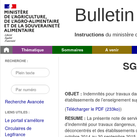
Bulletin 
Instructions
du ministère d
Thématique
Sommaires
A venir
RECHERCHE :
SG
OBJET :
Indemnités pour travaux da
établissements de l’enseignement sup
Recherche Avancée
(
Télécharger le PDF (233ko)
)
LIENS UTILES :
RESUME :
La présente note de servi
(Fichier
Le portail s'améliore
d’indemnité pour travaux dangereux, 
PDF
Circulaires de
déconcentrés et des établissements d
ouvrir
(Ouvrir
Legifrance
octobre 2014 au 30 septembre 2015.