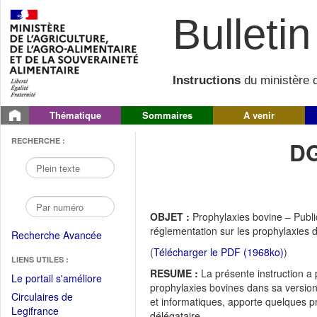
Bulletin 
Instructions
du ministère d
Thématique
Sommaires
A venir
RECHERCHE :
DG
OBJET :
Prophylaxies bovine – Public
réglementation sur les prophylaxies de
Recherche Avancée
(
Télécharger le PDF (1968ko)
)
LIENS UTILES :
RESUME :
La présente instruction a p
(Fichier
Le portail s'améliore
prophylaxies bovines dans sa version
PDF
Circulaires de
et informatiques, apporte quelques pré
ouvrir
(Ouvrir
Legifrance
délégataire.