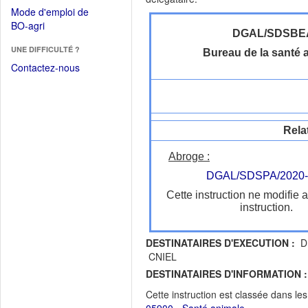
dans
dans
Mode d'emploi de
une
une
(Ouvrir
BO-agri
autre
nouvelle
DGAL/SDSBE
dans
fenêtre)
fenêtre)
UNE DIFFICULTÉ ?
une
Bureau de la santé 
nouvelle
Contactez-nous
fenêtre)
Rela
Abroge :
DGAL/SDSPA/2020-
Cette instruction ne modifie 
instruction.
DESTINATAIRES D'EXECUTION :
DR
CNIEL
DESTINATAIRES D'INFORMATION :
Cette instruction est classée dans le