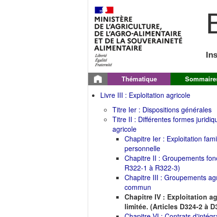
B
In
Thématique
Sommaire
Livre III : Exploitation agricole
Titre Ier : Dispositions générales
Titre II : Différentes formes juridiq
agricole
Chapitre Ier : Exploitation fami
personnelle
Chapitre II : Groupements fonc
R322-1 à R322-3)
Chapitre III : Groupements agr
commun
Chapitre IV : Exploitation a
limitée. (Articles D324-2 à D
Chapitre VI : Contrats d'intégr