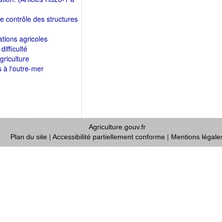
t le contrôle des structures
ations agricoles
difficulté
griculture
es à l'outre-mer
Agriculture.gouv.fr
Plan du site
|
Accessibilité partiellement conforme
|
Mentions légale