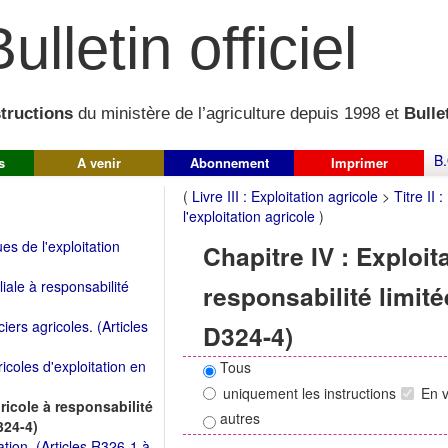
ulletin officiel
structions
du ministère de l’agriculture depuis 1998 et
Bullet
B.
s
A venir
Abonnement
Imprimer
(
Livre III : Exploitation agricole
>
Titre II 
l'exploitation agricole
)
ues de l'exploitation
Chapitre IV : Exploit
liale à responsabilité
responsabilité limité
iers agricoles. (Articles
D324-4)
icoles d'exploitation en
Tous
uniquement les instructions
En 
gricole à responsabilité
autres
324-4)
ation. (Articles R326-1 à