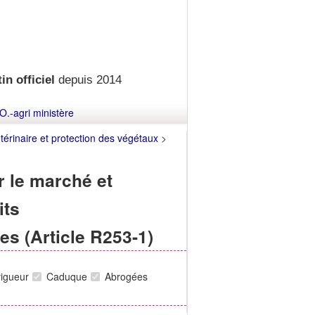
in officiel
depuis 2014
O.-agri ministère
étérinaire et protection des végétaux
>
ur le marché et
its
s (Article R253-1)
vigueur
Caduque
Abrogées