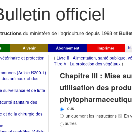
ulletin officiel
structions
du ministère de l’agriculture depuis 1998 et
Bullet
B.
s
A venir
Abonnement
Imprimer
 vétérinaire et protection
(
Livre II : Alimentation, santé publique, v
Titre V : La protection des végétaux
)
communes (Article R200-1)
Chapitre III : Mise s
ion des animaux et des
utilisation des produ
e surveillance et de lutte
phytopharmaceutique
 sécurité sanitaire des
Tous
e et de la chirurgie des
uniquement les instructions
En 
autres
ux
ions et contrôles (Article