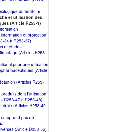
iologique du territoire
rché et utilisation des
ues (Article R253-1)
torisation
, information et protection
53-34 à R253-37)
es et études
tiquetage (Articles R253-
ational pour une utilisation
opharmaceutiques (Article
écaution (Articles R253-
produits dont l'utilisation
cles R253-47 à R253-48)
contrôle (Articles R253-49
ne comprend pas de
s.
diverses (Article D253-55)