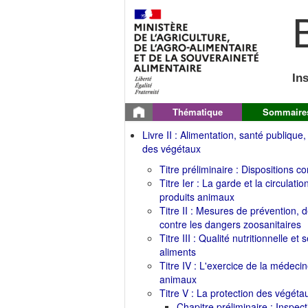
B
In
Thématique
Sommaire
Livre II : Alimentation, santé publique,
des végétaux
Titre préliminaire : Dispositions 
Titre Ier : La garde et la circulat
produits animaux
Titre II : Mesures de prévention, d
contre les dangers zoosanitaires
Titre III : Qualité nutritionnelle et
aliments
Titre IV : L'exercice de la médecin
animaux
Titre V : La protection des végéta
Chapitre préliminaire : Inspect