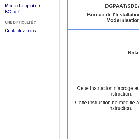
dans
dans
Mode d'emploi de
DGPAAT/SDE
une
une
(Ouvrir
BO-agri
autre
Bureau de l'Installatio
nouvelle
dans
fenêtre)
Modernisatio
fenêtre)
UNE DIFFICULTÉ ?
une
nouvelle
Contactez-nous
fenêtre)
Rela
Cette instruction n'abroge a
instruction.
Cette instruction ne modifie 
instruction.