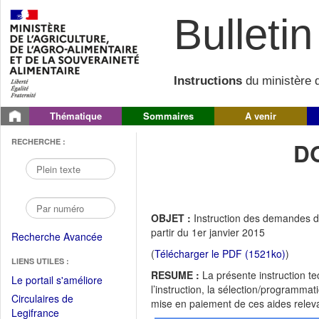
Bulletin 
Instructions
du ministère d
Thématique
Sommaires
A venir
RECHERCHE :
D
OBJET :
Instruction des demandes d'
partir du 1er janvier 2015
Recherche Avancée
(
Télécharger le PDF (1521ko)
)
LIENS UTILES :
RESUME :
La présente instruction t
(Fichier
Le portail s'améliore
l’instruction, la sélection/programmat
PDF
Circulaires de
mise en paiement de ces aides relev
ouvrir
(Ouvrir
Legifrance