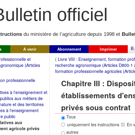
ulletin officiel
structions
du ministère de l’agriculture depuis 1998 et
Bullet
B.
s
A venir
Abonnement
Imprimer
rofessionnelle et
(
Livre VIII : Enseignement, formation pro
gronomique (Articles
recherche agronomique (Articles D800-1 
formation professionnelle agricoles (Artic
ion professionnelle
Chapitre III : Dispos
atives à l'enseignement et
établissements d'en
 publics aux métiers de
 nature et des territoires
privés sous contrat
pres à l'enseignement
re public
Tous
elatives aux
uniquement les instructions
En 
ent agricole privés
autres