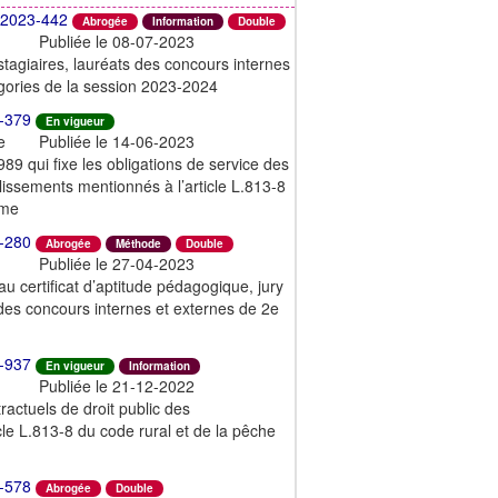
2023-442
Abrogée
Information
Double
Publiée le 08-07-2023
tagiaires, lauréats des concours internes
gories de la session 2023-2024
-379
En vigueur
e
Publiée le 14-06-2023
989 qui fixe les obligations de service des
lissements mentionnés à l’article L.813-8
ime
-280
Abrogée
Méthode
Double
Publiée le 27-04-2023
au certificat d’aptitude pédagogique, jury
des concours internes et externes de 2e
-937
En vigueur
Information
Publiée le 21-12-2022
actuels de droit public des
cle L.813-8 du code rural et de la pêche
-578
Abrogée
Double