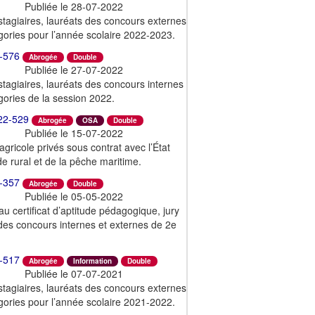
Publiée le 28-07-2022
tagiaires, lauréats des concours externes
ories pour l’année scolaire 2022-2023.
-576
Abrogée
Double
Publiée le 27-07-2022
tagiaires, lauréats des concours internes
ories de la session 2022.
22-529
Abrogée
OSA
Double
Publiée le 15-07-2022
gricole privés sous contrat avec l’État
de rural et de la pêche maritime.
-357
Abrogée
Double
Publiée le 05-05-2022
au certificat d’aptitude pédagogique, jury
des concours internes et externes de 2e
-517
Abrogée
Information
Double
Publiée le 07-07-2021
tagiaires, lauréats des concours externes
ories pour l’année scolaire 2021-2022.