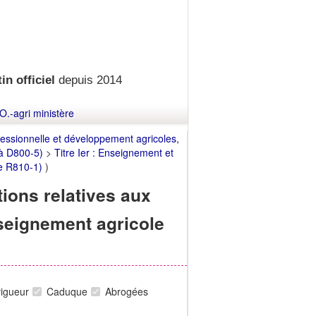
in officiel
depuis 2014
O.-agri ministère
fessionnelle et développement agricoles,
à D800-5)
>
Titre Ier : Enseignement et
le R810-1)
)
itions relatives aux
seignement agricole
vigueur
Caduque
Abrogées