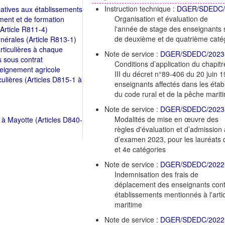
Instruction technique :
DGER/SDEDC/
elatives aux établissements
Organisation et évaluation de
ment et de formation
l'année de stage des enseignants s
(Article R811-4)
de deuxième et de quatrième caté
énérales (Article R813-1)
articulières à chaque
Note de service :
DGER/SDEDC/2023
s sous contrat
Conditions d’application du chapitr
seignement agricole
III du décret n°89-406 du 20 juin 1
culières (Articles D815-1 à
enseignants affectés dans les étab
du code rural et de la pêche marit
Note de service :
DGER/SDEDC/2023
Modalités de mise en œuvre des
es à Mayotte (Articles D840-
règles d'évaluation et d’admission 
d’examen 2023, pour les lauréats 
et 4e catégories
Note de service :
DGER/SDEDC/2022
Indemnisation des frais de
déplacement des enseignants contr
établissements mentionnés à l'arti
maritime
Note de service :
DGER/SDEDC/2022