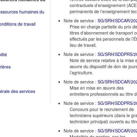
contractuels d’enseignement (ACE
permanents de l’enseignement tech
ressources humaines du
Note de service :
SG/SRH/SDCAR/20
onditions de travail
Prise en charge partielle du prix d
titres d'abonnement de transport
effectués par les personnels de l’Ét
lieu de travail.
Note de service :
SG/SRH/SDDPRS/2
lité
Note de service relative à la mise 
œuvre du dispositif de don de jour
rières
l’agriculture.
Note de service :
SG/SRH/SDCAR/20
Mise en mise en œuvre des
nérale des services
entretiens professionnels au titre 
Note de service :
SG/SRH/SDDPRS/2
Concours pour le recrutement de
techniciens supérieurs (dans le gr
technicien principal) ouverts au tit
Note de service :
SG/SRH/SDCAR/20
Modalités de gestion, par les