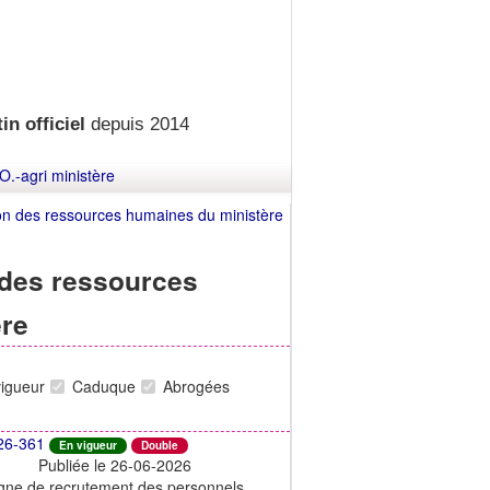
in officiel
depuis 2014
O.-agri ministère
ion des ressources humaines du ministère
 des ressources
ère
vigueur
Caduque
Abrogées
26-361
En vigueur
Double
Publiée le 26-06-2026
agne de recrutement des personnels