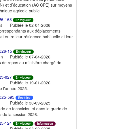
N) et d’éducation (AC CPE) sur moyens
nique agricole public
26-163
En vigueur
es
Publiée le 02-04-2026
 correspondants aux déplacements
at entre leur résidence habituelle et leur
026-15
En vigueur
en
Publiée le 07-04-2026
s de repos au ministère chargé de
25-827
En vigueur
Publiée le 19-01-2026
de l'année 2025.
025-595
Rectifiée
Publiée le 30-09-2025
ade de technicien et dans le grade de
re de la session 2026.
25-124
En vigueur
Information
Publiée le 28-02-2025