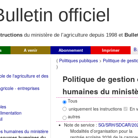
ulletin officiel
structions
du ministère de l’agriculture depuis 1998 et
Bullet
B.
s
A venir
Abonnement
Imprimer
(
Politiques publiques
>
Politique de gest
)
 de l'agriculture et des
Politique de gestion
ricole - entreprises
humaines du minist
Tous
les
uniquement les instructions
En 
alimentation
autres
il
Note de service :
SG/SRH/SDCAR/20
Modalités d’organisation pour la
es humaines du ministère
rentrée scolaire 2026 de la camp
essources humaines du