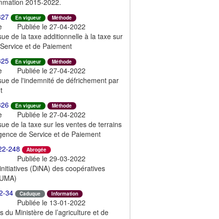
rammation 2015-2022.
327
En vigueur
Méthode
e
Publiée le 27-04-2022
sue de la taxe additionnelle à la taxe sur
e Service et de Paiement
325
En vigueur
Méthode
e
Publiée le 27-04-2022
ssue de l'indemnité de défrichement par
t
326
En vigueur
Méthode
e
Publiée le 27-04-2022
sue de la taxe sur les ventes de terrains
Agence de Service et de Paiement
22-248
Abrogée
Publiée le 29-03-2022
nitiatives (DiNA) des coopératives
(CUMA)
2-34
Caduque
Information
Publiée le 13-01-2022
 du Ministère de l’agriculture et de