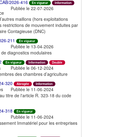
CAB/2026-416
En vigueur
Information
Publiée le 22-07-2026
ce
d’autres maillons (hors exploitations
les restrictions de mouvement induites par
laire Contagieuse (DNC)
026-211
En vigueur
Publiée le 13-04-2026
n de diagnostics modulaires
2
En vigueur
Information
Double
s
Publiée le 06-12-2024
membres des chambres d’agriculture
24-320
Abrogée
Information
es
Publiée le 11-06-2024
 titre de l'article R. 323-18 du code
24-318
En vigueur
Publiée le 11-06-2024
stissement Immatériel pour les entreprises