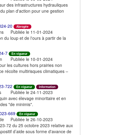
sur des infrastructures hydrauliques
e du plan d'action pour une gestion
024-20
Abrogée
ns
Publiée le 11-01-2024
 du loup et de l'ours à partir de la
24-7
En vigueur
on
Publiée le 10-01-2024
our les cultures hors prairies non
e récolte multirisques climatiques –
23-722
En vigueur
Information
s
Publiée le 24-11-2023
équin avec élevage minoritaire et en
aides "de minimis".
023-669
En vigueur
 de
Publiée le 26-10-2023
3-72 du 25 octobre 2023 relative aux
positif d’aide sous forme d'avance de