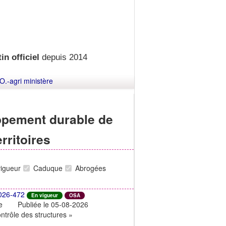
in officiel
depuis 2014
O.-agri ministère
ppement durable de
erritoires
vigueur
Caduque
Abrogées
026-472
En vigueur
OSA
e
Publiée le 05-08-2026
ntrôle des structures »