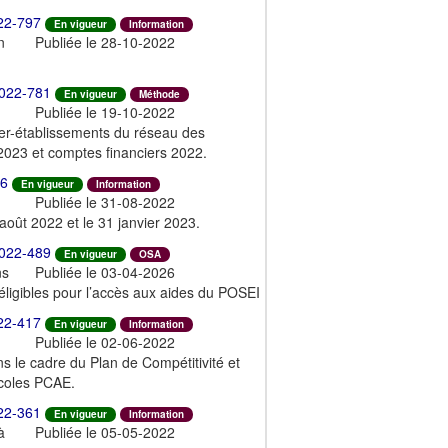
22-797
En vigueur
Information
n
Publiée le 28-10-2022
022-781
En vigueur
Méthode
Publiée le 19-10-2022
ter-établissements du réseau des
2023 et comptes financiers 2022.
6
En vigueur
Information
Publiée le 31-08-2022
r août 2022 et le 31 janvier 2023.
022-489
En vigueur
OSA
ns
Publiée le 03-04-2026
 éligibles pour l’accès aux aides du POSEI
22-417
En vigueur
Information
Publiée le 02-06-2022
ns le cadre du Plan de Compétitivité et
icoles PCAE.
22-361
En vigueur
Information
à
Publiée le 05-05-2022