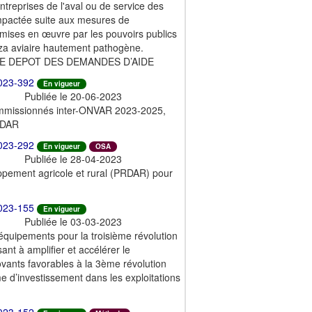
ntreprises de l'aval ou de service des
st impactée suite aux mesures de
 mises en œuvre par les pouvoirs publics
enza aviaire hautement pathogène.
E DEPOT DES DEMANDES D’AIDE
023-392
En vigueur
Publiée le 20-06-2023
ommissionnés inter-ONVAR 2023-2025,
SDAR
023-292
En vigueur
OSA
Publiée le 28-04-2023
pement agricole et rural (PRDAR) pour
023-155
En vigueur
Publiée le 03-03-2023
quipements pour la troisième révolution
ant à amplifier et accélérer le
ants favorables à la 3ème révolution
 d’investissement dans les exploitations
023-152