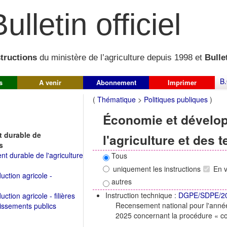
ulletin officiel
structions
du ministère de l’agriculture depuis 1998 et
Bullet
B.
s
A venir
Abonnement
Imprimer
(
Thématique
>
Politiques publiques
)
Économie et dévelo
 durable de
l'agriculture et des t
s
 durable de l'agriculture
Tous
uniquement les instructions
En 
ction agricole -
autres
Instruction technique :
DGPE/SDPE/2
tion agricole - filières
Recensement national pour l'anné
lissements publics
2025 concernant la procédure « co