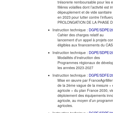
trésorerie remboursable pour les e
filières volailles dont l’activité e
dépeuplement et de vide sanitaire
en 2023 pour lutter contre l’influ
PROLONGATION DE LA PHASE D
Instruction technique :
DGPE/SDPE/2
Cahier des charges relatif au
lancement d'un appel à projets c
éligibles aux financements du CA
Instruction technique :
DGPE/SDPE/2
Modalités d'instruction des
Programmes régionaux de dévelop
les années 2023-2027
Instruction technique :
DGPE/SDFE/2
Mise en œuvre par FranceAgriMer
de la 2ème vague de la mesure « é
agricole » du plan France 2030, vis
déploiement des équipements innov
agricole, au moyen d’un programme
agricoles.
Instruction technique :
DGPE/SDPE/2