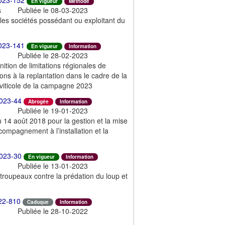
En vigueur
Méthode
s
Publiée le 08-03-2023
 les sociétés possédant ou exploitant du
023-141
En vigueur
Information
Publiée le 28-02-2023
nition de limitations régionales de
ions à la replantation dans le cadre de la
 viticole de la campagne 2023
023-44
Abrogée
Information
Publiée le 19-01-2023
4 août 2018 pour la gestion et la mise
mpagnement à l’installation et la
023-30
En vigueur
Information
Publiée le 13-01-2023
 troupeaux contre la prédation du loup et
22-810
Caduque
Information
Publiée le 28-10-2022