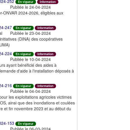
024-252
En vigueur
Information
Publiée le 24-04-2024
ter-ONVAR 2024-2026, éligibles aux
24-247
En vigueur
Information
al
Publiée le 23-04-2024
nitiatives (DINA) des coopératives
(CUMA)
24-224
En vigueur
Information
Publiée le 10-04-2024
rs ayant bénéficié des aides à
 demande d'aide à l'installation déposés à
24-216
En vigueur
Information
Publiée le 04-04-2024
 pour les exploitations agricoles victimes
, ainsi que des inondations et coulées
re et fin novembre 2023 et au début du
024-153
En vigueur
Publiée le 06-03-2024