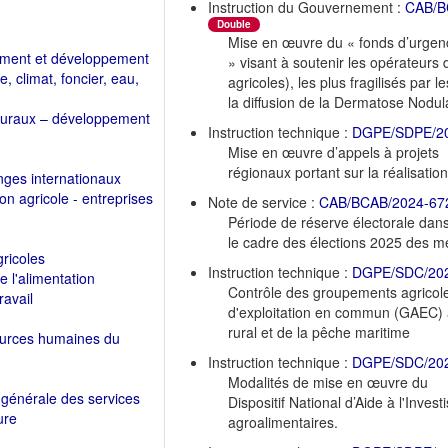
Instruction du Gouvernement :
CAB/B
Double
Mise en œuvre du « fonds d’urgen
ement et développement
» visant à soutenir les opérateurs 
, climat, foncier, eau,
agricoles), les plus fragilisés par 
la diffusion de la Dermatose Nodu
es ruraux – développement
Instruction technique :
DGPE/SDPE/2
Mise en œuvre d’appels à projets
régionaux portant sur la réalisatio
ges internationaux
n agricole - entreprises
Note de service :
CAB/BCAB/2024-67
Période de réserve électorale dan
le cadre des élections 2025 des 
ricoles
Instruction technique :
DGPE/SDC/20
e l'alimentation
Contrôle des groupements agricol
ravail
d'exploitation en commun (GAEC) au
rural et de la pêche maritime
sources humaines du
Instruction technique :
DGPE/SDC/20
Modalités de mise en œuvre du
 générale des services
Dispositif National d’Aide à l'Inve
ure
agroalimentaires.