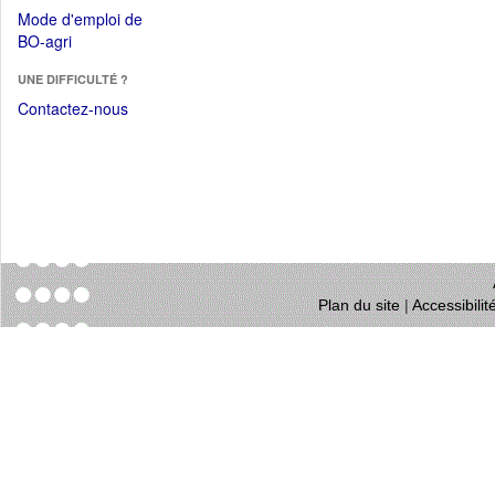
dans
dans
Mode d'emploi de
une
une
(Ouvrir
BO-agri
autre
nouvelle
dans
fenêtre)
fenêtre)
UNE DIFFICULTÉ ?
une
nouvelle
Contactez-nous
fenêtre)
Plan du site
|
Accessibili