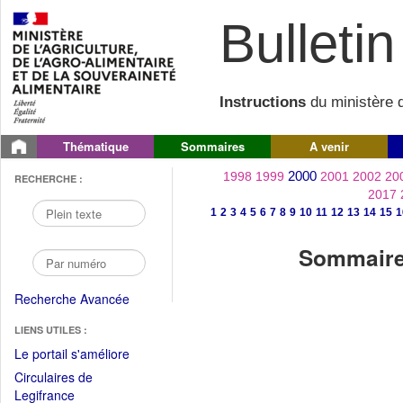
Bulletin 
Instructions
du ministère d
Thématique
Sommaires
A venir
2000
1998
1999
2001
2002
20
RECHERCHE :
2017
1
2
3
4
5
6
7
8
9
10
11
12
13
14
15
1
Sommaire 
Recherche Avancée
LIENS UTILES :
(Fichier
Le portail s'améliore
PDF
Circulaires de
ouvrir
(Ouvrir
Legifrance