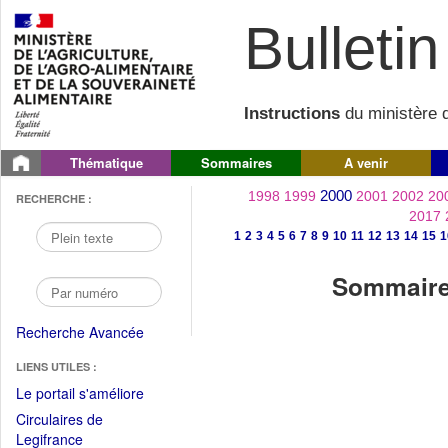
Bulletin 
Instructions
du ministère d
Thématique
Sommaires
A venir
2000
1998
1999
2001
2002
20
RECHERCHE :
2017
1
2
3
4
5
6
7
8
9
10
11
12
13
14
15
1
Sommaire 
Recherche Avancée
LIENS UTILES :
(Fichier
Le portail s'améliore
PDF
Circulaires de
ouvrir
(Ouvrir
Legifrance