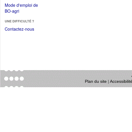
dans
dans
Mode d'emploi de
une
une
(Ouvrir
BO-agri
autre
nouvelle
dans
fenêtre)
fenêtre)
UNE DIFFICULTÉ ?
une
nouvelle
Contactez-nous
fenêtre)
Plan du site
|
Accessibili