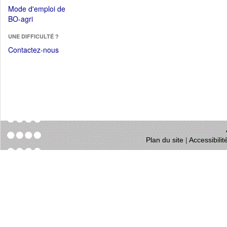
dans
dans
Mode d'emploi de
une
une
(Ouvrir
BO-agri
autre
nouvelle
dans
fenêtre)
fenêtre)
UNE DIFFICULTÉ ?
une
nouvelle
Contactez-nous
fenêtre)
Plan du site
|
Accessibili