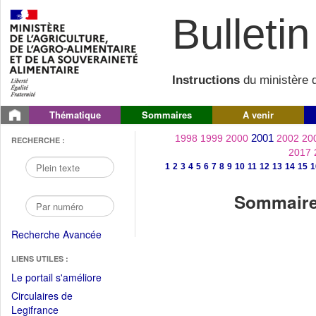
Bulletin 
Instructions
du ministère d
Thématique
Sommaires
A venir
2001
1998
1999
2000
2002
20
RECHERCHE :
2017
1
2
3
4
5
6
7
8
9
10
11
12
13
14
15
1
Sommaire 
Recherche Avancée
LIENS UTILES :
(Fichier
Le portail s'améliore
PDF
Circulaires de
ouvrir
(Ouvrir
Legifrance