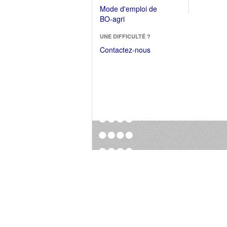
dans
dans
Mode d'emploi de
une
une
(Ouvrir
BO-agri
autre
nouvelle
dans
fenêtre)
fenêtre)
UNE DIFFICULTÉ ?
une
nouvelle
Contactez-nous
fenêtre)