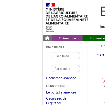
B
In
Thématique
Sommaire
19
RECHERCHE :
1
2
3
Recherche Avancée
D
LIENS UTILES :
(Fichier
Le portail s'améliore
PDF
Circulaires de
ouvrir
(Ouvrir
Legifrance