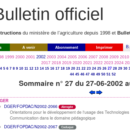
ulletin officiel
structions
du ministère de l’agriculture depuis 1998 et
Bullet
B.
s
A venir
Abonnement
Imprimer
2002
98
1999
2000
2001
2003
2004
2005
2006
2007
2008
2009
2010
2017
2018
2019
2020
2021
2022
2023
2024
20
27
4
5
6
7
8
9
10
11
12
13
14
15
16
17
18
19
20
21
22
23
24
25
26
28
29
30
44
45
46
47
48
49
50
51
52
Sommaire n° 27 du 27-06-2002 a
GER
DGER/FOPDAC/N2002-2066
Abrogée
Orientations pour le développement de l'usage des Technologies d
Communication dans le domaine pédagogique
DGER/FOPDAC/N2002-2067
Caduque