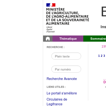
B
In
Thématique
Sommaire
19
RECHERCHE :
1
2
3
Recherche Avancée
D
LIENS UTILES :
(Fichier
Le portail s'améliore
PDF
Circulaires de
ouvrir
(Ouvrir
Legifrance