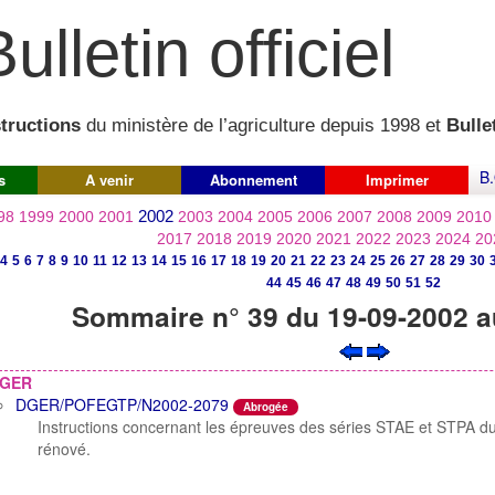
ulletin officiel
structions
du ministère de l’agriculture depuis 1998 et
Bullet
B.
s
A venir
Abonnement
Imprimer
2002
98
1999
2000
2001
2003
2004
2005
2006
2007
2008
2009
2010
2017
2018
2019
2020
2021
2022
2023
2024
20
4
5
6
7
8
9
10
11
12
13
14
15
16
17
18
19
20
21
22
23
24
25
26
27
28
29
30
44
45
46
47
48
49
50
51
52
Sommaire n° 39 du 19-09-2002 a
GER
DGER/POFEGTP/N2002-2079
Abrogée
Instructions concernant les épreuves des séries STAE et STPA d
rénové.