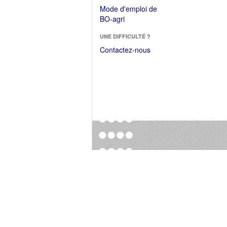
dans
dans
Mode d'emploi de
une
une
(Ouvrir
BO-agri
autre
nouvelle
dans
fenêtre)
fenêtre)
UNE DIFFICULTÉ ?
une
nouvelle
Contactez-nous
fenêtre)