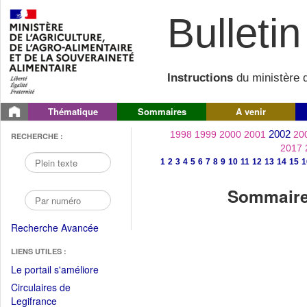
Bulletin 
Instructions
du ministère d
Thématique
Sommaires
A venir
2002
1998
1999
2000
2001
20
RECHERCHE :
2017
1
2
3
4
5
6
7
8
9
10
11
12
13
14
15
1
Sommaire 
Recherche Avancée
LIENS UTILES :
(Fichier
Le portail s'améliore
PDF
Circulaires de
ouvrir
(Ouvrir
Legifrance