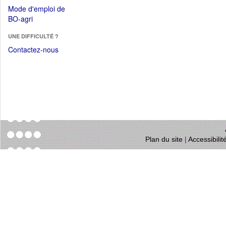
dans
dans
Mode d'emploi de
une
une
(Ouvrir
BO-agri
autre
nouvelle
dans
fenêtre)
fenêtre)
UNE DIFFICULTÉ ?
une
nouvelle
Contactez-nous
fenêtre)
Plan du site
|
Accessibili