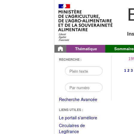
B
In
Thématique
Sommaire
19
RECHERCHE :
1
2
3
Recherche Avancée
LIENS UTILES :
(Fichier
Le portail s'améliore
PDF
Circulaires de
ouvrir
(Ouvrir
Legifrance