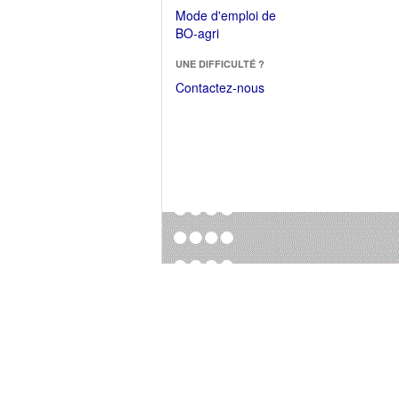
dans
dans
Mode d'emploi de
une
une
(Ouvrir
BO-agri
autre
nouvelle
dans
fenêtre)
fenêtre)
UNE DIFFICULTÉ ?
une
nouvelle
Contactez-nous
fenêtre)