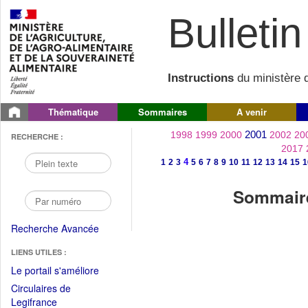
Bulletin 
Instructions
du ministère d
Thématique
Sommaires
A venir
2001
1998
1999
2000
2002
20
RECHERCHE :
2017
4
1
2
3
5
6
7
8
9
10
11
12
13
14
15
1
Sommaire
Recherche Avancée
LIENS UTILES :
(Fichier
Le portail s'améliore
PDF
Circulaires de
ouvrir
(Ouvrir
Legifrance