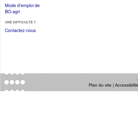
dans
dans
Mode d'emploi de
une
une
(Ouvrir
BO-agri
autre
nouvelle
dans
fenêtre)
fenêtre)
UNE DIFFICULTÉ ?
une
nouvelle
Contactez-nous
fenêtre)
Plan du site
|
Accessibili