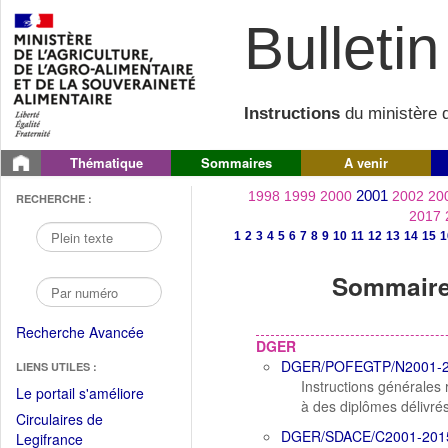
Bulletin 
Instructions
du ministère d
Thématique
Sommaires
A venir
2001
1998
1999
2000
2002
20
RECHERCHE :
2017
1
2
3
4
5
6
7
8
9
10
11
12
13
14
15
1
Sommaire 
Recherche Avancée
DGER
DGER/POFEGTP/N2001-
LIENS UTILES :
Instructions générales
(Fichier
Le portail s'améliore
à des diplômes délivré
PDF
Circulaires de
ouvrir
DGER/SDACE/C2001-201
(Ouvrir
Legifrance