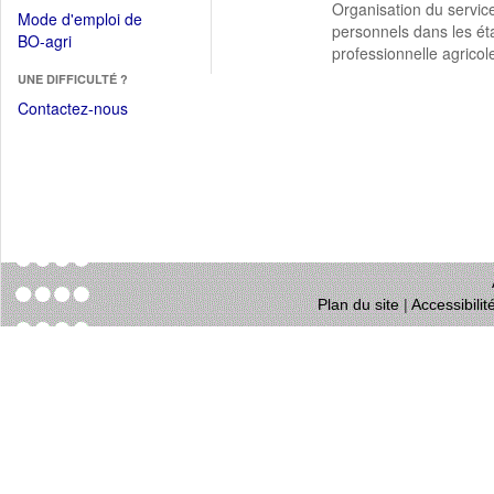
dans
Organisation du service
dans
Mode d'emploi de
une
personnels dans les ét
une
(Ouvrir
BO-agri
autre
professionnelle agricol
nouvelle
dans
fenêtre)
fenêtre)
UNE DIFFICULTÉ ?
une
nouvelle
Contactez-nous
fenêtre)
Plan du site
|
Accessibili