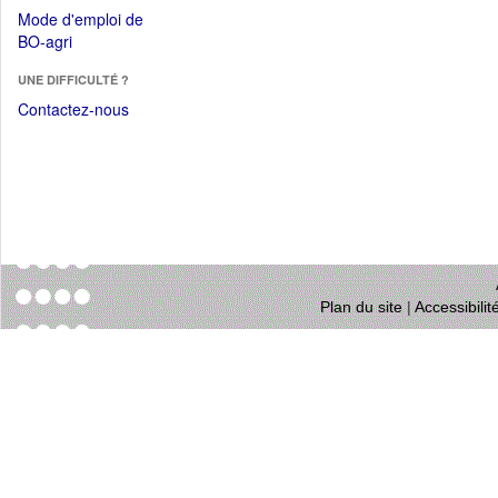
dans
dans
Mode d'emploi de
une
une
(Ouvrir
BO-agri
autre
nouvelle
dans
fenêtre)
fenêtre)
UNE DIFFICULTÉ ?
une
nouvelle
Contactez-nous
fenêtre)
Plan du site
|
Accessibili