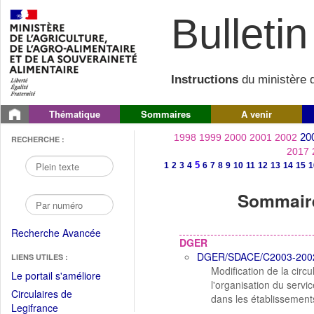
Bulletin 
Instructions
du ministère d
Thématique
Sommaires
A venir
20
1998
1999
2000
2001
2002
RECHERCHE :
2017
5
1
2
3
4
6
7
8
9
10
11
12
13
14
15
1
Sommaire
Recherche Avancée
DGER
DGER/SDACE/C2003-200
LIENS UTILES :
Modification de la ci
(Fichier
Le portail s'améliore
l'organisation du servi
PDF
Circulaires de
dans les établissement
ouvrir
(Ouvrir
Legifrance