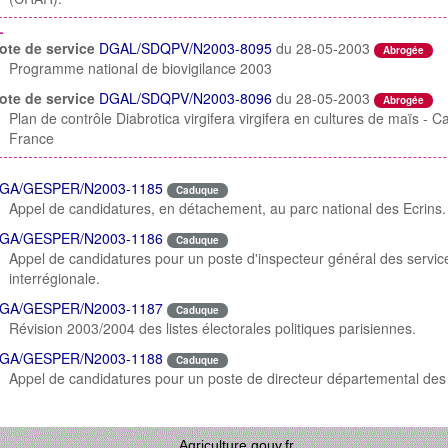
L
ote de service
DGAL/SDQPV/N2003-8095
du 28-05-2003
Abrogée
Programme national de biovigilance 2003
ote de service
DGAL/SDQPV/N2003-8096
du 28-05-2003
Abrogée
Plan de contrôle Diabrotica virgifera virgifera en cultures de maïs -
France
GA/GESPER/N2003-1185
Caduque
Appel de candidatures, en détachement, au parc national des Ecrins.
GA/GESPER/N2003-1186
Caduque
Appel de candidatures pour un poste d'inspecteur général des servic
interrégionale.
GA/GESPER/N2003-1187
Caduque
Révision 2003/2004 des listes électorales politiques parisiennes.
GA/GESPER/N2003-1188
Caduque
Appel de candidatures pour un poste de directeur départemental des s
Agriculture.gouv.fr