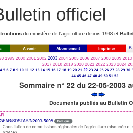
ulletin officiel
structions
du ministère de l’agriculture depuis 1998 et
Bullet
B.
s
A venir
Abonnement
Imprimer
2003
98
1999
2000
2001
2002
2004
2005
2006
2007
2008
2009
2010
2017
2018
2019
2020
2021
2022
2023
2024
20
22
4
5
6
7
8
9
10
11
12
13
14
15
16
17
18
19
20
21
23
24
25
26
27
28
29
30
44
45
46
47
48
49
50
51
52
Sommaire n° 22 du 22-05-2003 a
Documents publiés au Bulletin Of
AR
GFAR/SDSTAR/N2003-5008
Caduque
Constitution de commissions régionales de l'agriculture raisonnée et de
(CRAR).