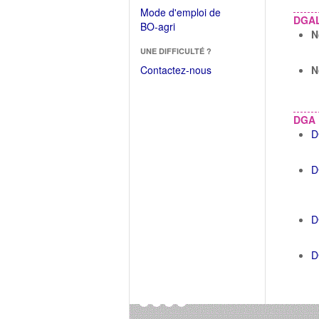
dans
dans
Mode d'emploi de
une
DGA
une
(Ouvrir
BO-agri
autre
N
nouvelle
dans
fenêtre)
fenêtre)
UNE DIFFICULTÉ ?
une
nouvelle
Contactez-nous
N
fenêtre)
DGA
D
D
D
D