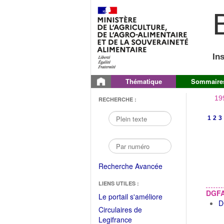
B
In
Thématique
Sommaire
19
RECHERCHE :
1
2
3
Recherche Avancée
LIENS UTILES :
DGF
(Fichier
Le portail s'améliore
D
PDF
Circulaires de
ouvrir
(Ouvrir
Legifrance