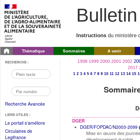
Bulletin 
Instructions
du ministère d
Thématique
Sommaires
A venir
20
1998
1999
2000
2001
2002
RECHERCHE :
2017
1
2
3
4
5
6
7
8
9
10
11
12
13
14
15
1
Sommaire 
Recherche Avancée
D
LIENS UTILES :
DGER
(Fichier
Le portail s'améliore
DGER/FOPDAC/N2003-2099
PDF
Circulaires de
Mise en œuvre des journées
ouvrir
(Ouvrir
Legifrance
développement durable.