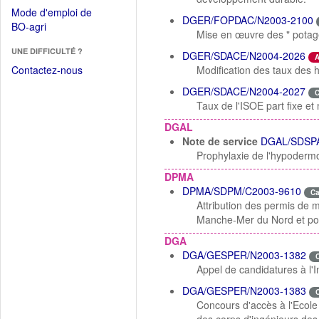
dans
dans
Mode d'emploi de
une
DGER/FOPDAC/N2003-2100
une
(Ouvrir
BO-agri
autre
Mise en œuvre des " potage
nouvelle
dans
fenêtre)
fenêtre)
UNE DIFFICULTÉ ?
une
DGER/SDACE/N2004-2026
A
nouvelle
Contactez-nous
Modification des taux des 
fenêtre)
DGER/SDACE/N2004-2027
Taux de l'ISOE part fixe et
DGAL
Note de service
DGAL/SDSPA
Prophylaxie de l'hypoderm
DPMA
DPMA/SDPM/C2003-9610
C
Attribution des permis de 
Manche-Mer du Nord et pou
DGA
DGA/GESPER/N2003-1382
Appel de candidatures à l'
DGA/GESPER/N2003-1383
Concours d'accès à l'Ecole 