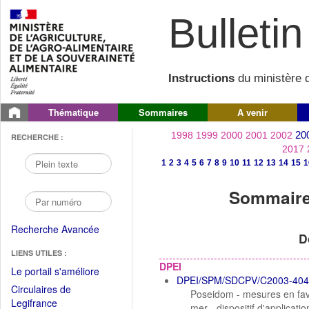
Bulletin 
Instructions
du ministère d
Thématique
Sommaires
A venir
20
1998
1999
2000
2001
2002
RECHERCHE :
2017
1
2
3
4
5
6
7
8
9
10
11
12
13
14
15
1
Sommaire 
Recherche Avancée
D
LIENS UTILES :
DPEI
(Fichier
Le portail s'améliore
DPEI/SPM/SDCPV/C2003-404
PDF
Circulaires de
Poseidom - mesures en fave
ouvrir
(Ouvrir
Legifrance
mer - dispositif d'applicati