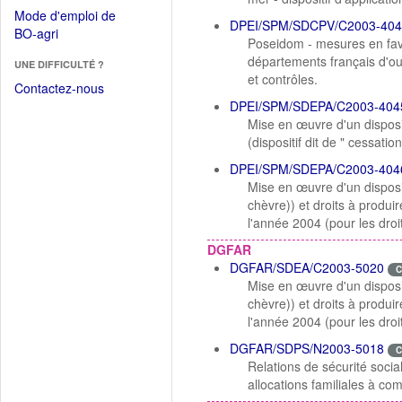
dans
dans
Mode d'emploi de
une
DPEI/SPM/SDCPV/C2003-404
une
(Ouvrir
BO-agri
autre
Poseidom - mesures en fave
nouvelle
dans
fenêtre)
départements français d'out
fenêtre)
UNE DIFFICULTÉ ?
une
et contrôles.
nouvelle
Contactez-nous
fenêtre)
DPEI/SPM/SDEPA/C2003-404
Mise en œuvre d'un dispositi
(dispositif dit de " cessatio
DPEI/SPM/SDEPA/C2003-404
Mise en œuvre d'un disposi
chèvre)) et droits à produir
l'année 2004 (pour les droi
DGFAR
DGFAR/SDEA/C2003-5020
C
Mise en œuvre d'un disposi
chèvre)) et droits à produir
l'année 2004 (pour les droi
DGFAR/SDPS/N2003-5018
C
Relations de sécurité socia
allocations familiales à co