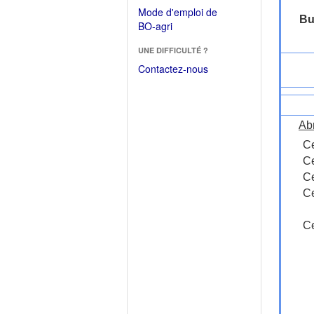
dans
dans
Mode d'emploi de
une
Bu
une
(Ouvrir
BO-agri
autre
nouvelle
dans
fenêtre)
fenêtre)
UNE DIFFICULTÉ ?
une
nouvelle
Contactez-nous
fenêtre)
Ab
Ce
Ce
Ce
Ce
Ce