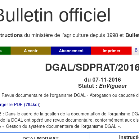
ulletin officiel
structions
du ministère de l’agriculture depuis 1998 et
Bullet
B.
s
A venir
Abonnement
Imprimer
DGAL/SDPRAT/2016
du 07-11-2016
Statut :
EnVigueur
:
Revue documentaire de l'organisme DGAL - Abrogation ou caducité de 
rger le PDF (794ko)
)
 :
Dans le cadre de la gestion de la documentation de l’organisme DGA
de la DGAL ont opéré une revue documentaire, conformément aux disp
e « Gestion du système documentaire de l’organisme DGAL ».
Instruct
DGAL/SDPRAT