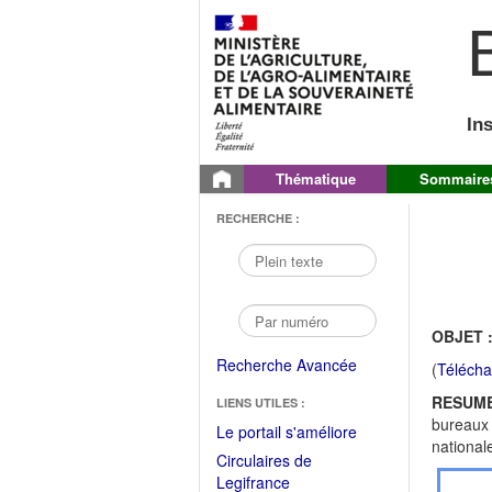
B
In
Thématique
Sommaire
RECHERCHE :
OBJET 
Recherche Avancée
(
Télécha
RESUME
LIENS UTILES :
bureaux 
(Fichier
Le portail s'améliore
national
PDF
Circulaires de
ouvrir
(Ouvrir
Legifrance