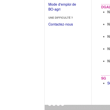
dans
dans
Mode d'emploi de
une
DGA
une
(Ouvrir
BO-agri
autre
N
nouvelle
dans
fenêtre)
fenêtre)
UNE DIFFICULTÉ ?
une
nouvelle
Contactez-nous
N
fenêtre)
N
N
N
SG
S