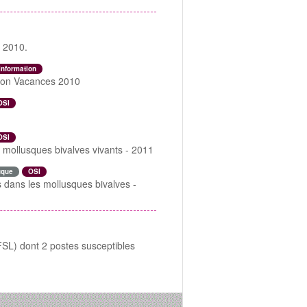
dre-service-action
e 2010.
Information
ation Vacances 2010
OSI
OSI
s mollusques bivalves vivants - 2011
uque
OSI
 dans les mollusques bivalves -
FSL) dont 2 postes susceptibles