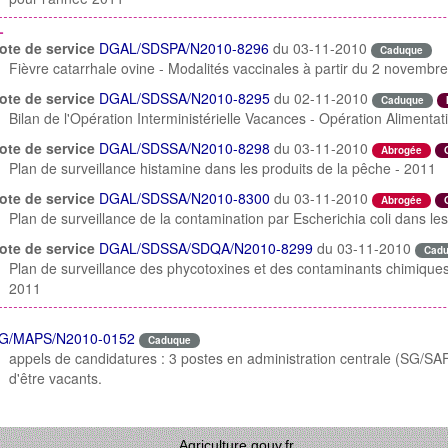
L
ote de service
DGAL/SDSPA/N2010-8296
du 03-11-2010
o
Caduque
Fièvre catarrhale ovine - Modalités vaccinales à partir du 2 novembr
ote de service
DGAL/SDSSA/N2010-8295
du 02-11-2010
Caduque
Bilan de l'Opération Interministérielle Vacances - Opération Aliment
ote de service
DGAL/SDSSA/N2010-8298
du 03-11-2010
Abrogée
Plan de surveillance histamine dans les produits de la pêche - 2011
ote de service
DGAL/SDSSA/N2010-8300
du 03-11-2010
Abrogée
Plan de surveillance de la contamination par Escherichia coli dans le
ote de service
DGAL/SDSSA/SDQA/N2010-8299
du 03-11-2010
Cad
Plan de surveillance des phycotoxines et des contaminants chimiques
2011
G/MAPS/N2010-0152
Caduque
appels de candidatures : 3 postes en administration centrale (SG/SA
d'être vacants.
Agriculture.gouv.fr