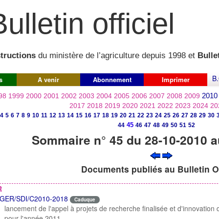
ulletin officiel
structions
du ministère de l’agriculture depuis 1998 et
Bullet
B.
s
A venir
Abonnement
Imprimer
2010
98
1999
2000
2001
2002
2003
2004
2005
2006
2007
2008
2009
2017
2018
2019
2020
2021
2022
2023
2024
20
4
5
6
7
8
9
10
11
12
13
14
15
16
17
18
19
20
21
22
23
24
25
26
27
28
29
30
45
44
46
47
48
49
50
51
52
Sommaire n° 45 du 28-10-2010 a
Documents publiés au Bulletin Of
R
GER/SDI/C2010-2018
Caduque
lancement de l'appel à projets de recherche finalisée et d'innovation d
pour l'année 2011