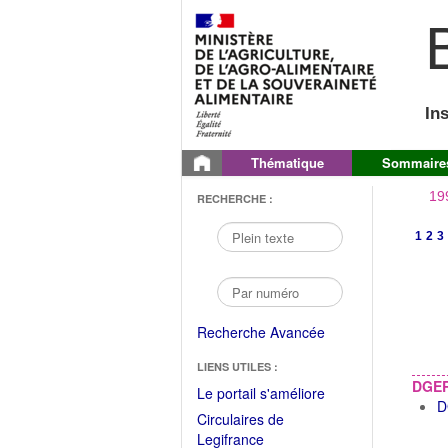
B
In
Thématique
Sommaire
19
RECHERCHE :
1
2
3
Recherche Avancée
LIENS UTILES :
DGE
(Fichier
Le portail s'améliore
D
PDF
Circulaires de
ouvrir
(Ouvrir
Legifrance