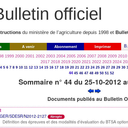
ulletin officiel
structions
du ministère de l’agriculture depuis 1998 et
Bullet
B.
s
A venir
Abonnement
Imprimer
98
1999
2000
2001
2002
2003
2004
2005
2006
2007
2008
2009
2010
2017
2018
2019
2020
2021
2022
2023
2024
20
4
5
6
7
8
9
10
11
12
13
14
15
16
17
18
19
20
21
22
23
24
25
26
27
28
29
30
44
45
46
47
48
49
50
51
52
Sommaire n° 44 du 25-10-2012 a
Documents publiés au Bulletin Of
R
GER/SDESR/N2012-2127
Abrogée
Définition des épreuves et des modalités d'évaluation du BTSA option