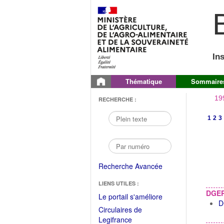
B
In
Thématique
Sommaire
19
RECHERCHE :
1
2
3
Recherche Avancée
LIENS UTILES :
DGE
(Fichier
Le portail s'améliore
D
PDF
Circulaires de
ouvrir
(Ouvrir
Legifrance