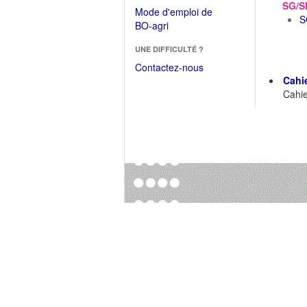
dans
SG/S
dans
Mode d'emploi de
une
S
une
(Ouvrir
BO-agri
autre
nouvelle
dans
fenêtre)
fenêtre)
UNE DIFFICULTÉ ?
une
nouvelle
Contactez-nous
fenêtre)
Cahi
Cahie