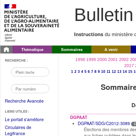
Bulletin 
Instructions
du ministère d
Thématique
Sommaires
A venir
1998
1999
2000
2001
2002
20
RECHERCHE :
2017
1
2
3
4
5
6
7
8
9
10
11
12
13
14
15
1
Sommaire 
Recherche Avancée
D
LIENS UTILES :
DGPAAT
(Fichier
Le portail s'améliore
DGPAAT/SDG/C2012-3089
C
PDF
Circulaires de
Élections des membres des 
ouvrir
(Ouvrir
Legifrance
aux fiches publiées dans le