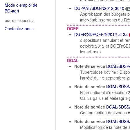
dans
dans
Mode d'emploi de
une
DGPAAT/SDG/N2012-3040
une
C
(Ouvrir
BO-agri
autre
Approbation des budgets pr
nouvelle
dans
fenêtre)
inter-établissements du R
fenêtre)
UNE DIFFICULTÉ ?
une
nouvelle
Contactez-nous
DGER
fenêtre)
DGER/SDPOFE/N2012-2132
dispositions annulant et
octobre 2012 et DGER/SD
les arbres.)
DGAL
Note de service
DGAL/SDSPA
Tuberculose bovine : Dispos
l'arrêté du 15 septembre 2
Note de service
DGAL/SDSSA
Bilan national d'exécution 
Gallus gallus et Meleagris 
Note de service
DGAL/SDSSA
Contamination des zones de
Note de service
DGAL/SDSSA
Modification de la note d