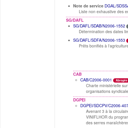
Note de service
DGAL/SDSSA
Liste non exhaustive des e
SG/DAFL
SG/DAFL/SDAB/N2006-1552
Détermination des dates lim
SG/DAFL/SDFA/N2006-1553
Prêts bonifiés à l'agricult
CAB
CAB/C2006-0001
Abrogée
Charte ministérielle sur
organisations syndicale
DGPEI
DGPEI/SDCPV/C2006-40
Avenant 3 à la circula
VINIFLHOR du programm
des serres maraîchère