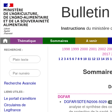
Bulletin 
Instructions
du ministère d
Thématique
Sommaires
A venir
1998
1999
2000
2001
2002
20
RECHERCHE :
2017
1
2
3
4
5
6
7
8
9
10
11
12
13
14
15
1
Sommaire 
Recherche Avancée
D
LIENS UTILES :
DGFAR
(Fichier
Le portail s'améliore
DGFAR/SDTE/N2006-5029
C
PDF
Circulaires de
analyse et synthèse des co
ouvrir
(Ouvrir
Legifrance
de protection de la santé, l