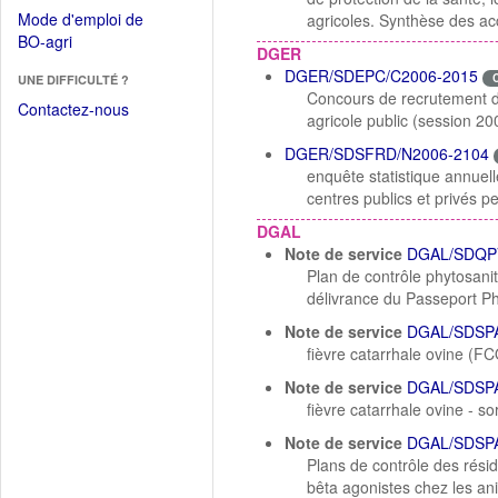
dans
dans
Mode d'emploi de
agricoles. Synthèse des acc
une
une
(Ouvrir
BO-agri
autre
DGER
nouvelle
dans
fenêtre)
DGER/SDEPC/C2006-2015
fenêtre)
UNE DIFFICULTÉ ?
une
Concours de recrutement d
nouvelle
Contactez-nous
agricole public (session 20
fenêtre)
DGER/SDSFRD/N2006-2104
enquête statistique annuell
centres publics et privés p
DGAL
Note de service
DGAL/SDQP
Plan de contrôle phytosani
délivrance du Passeport P
Note de service
DGAL/SDSPA
fièvre catarrhale ovine (FC
Note de service
DGAL/SDSPA
fièvre catarrhale ovine - 
Note de service
DGAL/SDSP
Plans de contrôle des rési
bêta agonistes chez les a