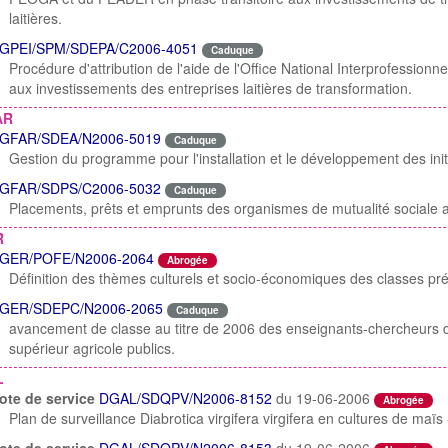
laitières.
GPEI/SPM/SDEPA/C2006-4051
Caduque
Procédure d'attribution de l'aide de l'Office National Interprofessionn
aux investissements des entreprises laitières de transformation.
AR
GFAR/SDEA/N2006-5019
Caduque
Gestion du programme pour l'installation et le développement des init
GFAR/SDPS/C2006-5032
Caduque
Placements, prêts et emprunts des organismes de mutualité sociale a
R
GER/POFE/N2006-2064
Abrogée
Définition des thèmes culturels et socio-économiques des classes pr
GER/SDEPC/N2006-2065
Caduque
avancement de classe au titre de 2006 des enseignants-chercheurs 
supérieur agricole publics.
L
ote de service
DGAL/SDQPV/N2006-8152
du 19-06-2006
Abrogée
Plan de surveillance Diabrotica virgifera virgifera en cultures de ma