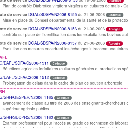
ote de service
DGAL/SDQPV/N2006-8153
du 19-06-2006
Abrogée
Plan de contrôle Diabrotica virgifera virgifera en cultures de maïs 
ote de service
DGAL/SDSPA/N2006-8155
du 21-06-2006
Caduque
Mise en place du Conseil départemental de la santé et de la protecti
ote de service
DGAL/SDSPA/N2006-8156
du 21-06-2006
Abrogée
contrôle sur place de l'identification dans les exploitations bovines a
ote de service
DGAL/SDSPA/N2006-8157
du 21-06-2006
Abrogée
Evolution des mesures encadrant les échanges intracommunautaires 
AFL
G/DAFL/SDFA/C2006-1511
Caduque
Bénéfices agricoles forfaitaires (cultures générales et productions spé
G/DAFL/SDFA/C2006-1512
Caduque
Prolongation de délais dans le cadre du plan de soutien arboricole
RH
G/SRH/GESPER/N2006-1165
Caduque
avancement de classe au titre de 2006 des enseignants-chercheurs 
supérieur agricole publics.
G/SRH/SDDPRS/N2006-1162
Caduque
Examen professionnel pour l'accès au grade de technicien de laborat