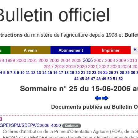
ulletin officiel
structions
du ministère de l’agriculture depuis 1998 et
Bullet
B.
s
A venir
Abonnement
Imprimer
2006
98
1999
2000
2001
2002
2003
2004
2005
2007
2008
2009
2010
2017
2018
2019
2020
2021
2022
2023
2024
20
25
4
5
6
7
8
9
10
11
12
13
14
15
16
17
18
19
20
21
22
23
24
26
27
28
29
30
44
45
46
47
48
49
50
51
52
Sommaire n° 25 du 15-06-2006 a
Documents publiés au Bulletin Of
I
GPEI/SPM/SDEPA/C2006-4050
Caduque
Critères d'attribution de la Prime d'Orientation Agricole (POA), de la
FEOGA et du FEADER en phase transitoire aux investissements de tr