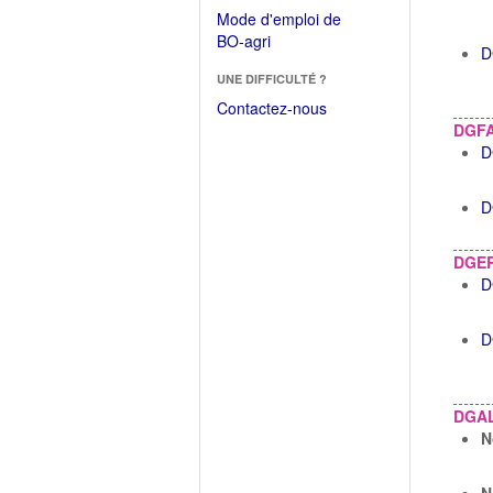
dans
dans
Mode d'emploi de
une
une
(Ouvrir
BO-agri
autre
D
nouvelle
dans
fenêtre)
fenêtre)
UNE DIFFICULTÉ ?
une
nouvelle
Contactez-nous
fenêtre)
DGF
D
D
DGE
D
D
DGA
N