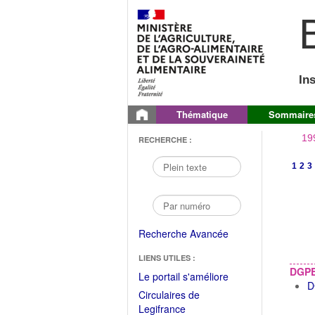
B
In
Thématique
Sommaire
19
RECHERCHE :
1
2
3
Recherche Avancée
LIENS UTILES :
DGPE
(Fichier
Le portail s'améliore
D
PDF
Circulaires de
ouvrir
(Ouvrir
Legifrance