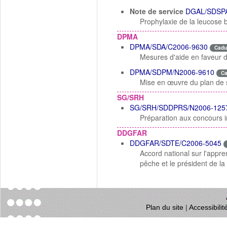
Note de service
DGAL/SDSPA
Prophylaxie de la leucose 
DPMA
DPMA/SDA/C2006-9630
Cadu
Mesures d'aide en faveur d
DPMA/SDPM/N2006-9610
C
Mise en œuvre du plan de so
SG/SRH
SG/SRH/SDDPRS/N2006-125
Préparation aux concours i
DDGFAR
DDGFAR/SDTE/C2006-5045
Accord national sur l'appre
pêche et le président de l
Plan du site
|
Accessibili