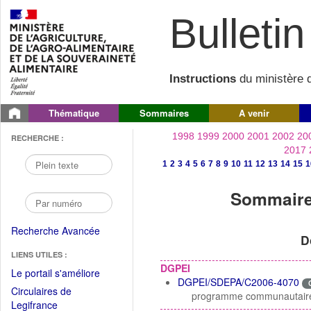
Bulletin 
Instructions
du ministère d
Thématique
Sommaires
A venir
1998
1999
2000
2001
2002
20
RECHERCHE :
2017
1
2
3
4
5
6
7
8
9
10
11
12
13
14
15
1
Sommaire 
Recherche Avancée
D
LIENS UTILES :
DGPEI
(Fichier
Le portail s'améliore
DGPEI/SDEPA/C2006-4070
PDF
Circulaires de
programme communautaire p
ouvrir
(Ouvrir
Legifrance