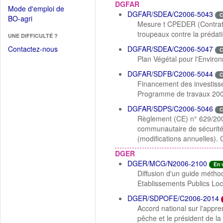
dans
DGFAR
dans
Mode d'emploi de
une
DGFAR/SDEA/C2006-5043
une
C
(Ouvrir
BO-agri
autre
Mesure t CPEDER (Contrats 
nouvelle
dans
fenêtre)
troupeaux contre la prédati
fenêtre)
UNE DIFFICULTÉ ?
une
nouvelle
Contactez-nous
DGFAR/SDEA/C2006-5047
C
fenêtre)
Plan Végétal pour l'Enviro
DGFAR/SDFB/C2006-5044
C
Financement des investisse
Programme de travaux 200
DGFAR/SDPS/C2006-5046
C
Règlement (CE) n° 629/2006
communautaire de sécurité s
(modifications annuelles). 
DGER
DGER/MCG/N2006-2100
En 
Diffusion d'un guide métho
Etablissements Publics Lo
DGER/SDPOFE/C2006-2014
Accord national sur l'appre
pêche et le président de l