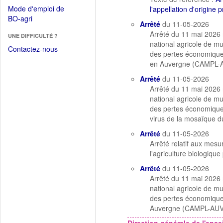
dans
dans
Mode d'emploi de
l'appellation d'origine
une
une
(Ouvrir
BO-agri
autre
Arrêté
du 11-05-2026
nouvelle
dans
fenêtre)
Arrêté du 11 mai 2026 r
fenêtre)
UNE DIFFICULTÉ ?
une
national agricole de mu
nouvelle
Contactez-nous
des pertes économique
fenêtre)
en Auvergne (CAMPL-
Arrêté
du 11-05-2026
Arrêté du 11 mai 2026 r
national agricole de mu
des pertes économiques
virus de la mosaïque 
Arrêté
du 11-05-2026
Arrêté relatif aux mes
l'agriculture biologiq
Arrêté
du 11-05-2026
Arrêté du 11 mai 2026 r
national agricole de mu
des pertes économique
Auvergne (CAMPL-AUV