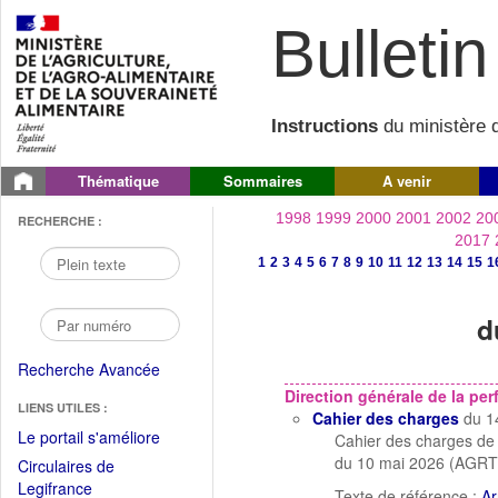
Bulletin 
Instructions
du ministère d
Thématique
Sommaires
A venir
1998
1999
2000
2001
2002
20
RECHERCHE :
2017
1
2
3
4
5
6
7
8
9
10
11
12
13
14
15
1
d
Recherche Avancée
Direction générale de la p
LIENS UTILES :
Cahier des charges
du 1
(Fichier
Le portail s'améliore
Cahier des charges de l
PDF
du 10 mai 2026 (AGR
Circulaires de
ouvrir
(Ouvrir
Legifrance
Texte de référence :
Ar