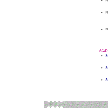
N
N
N
SG/D
S
S
S