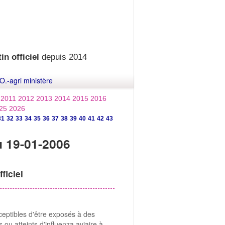
in officiel
depuis 2014
O.-agri ministère
2011
2012
2013
2014
2015
2016
25
2026
31
32
33
34
35
36
37
38
39
40
41
42
43
u 19-01-2006
ficiel
ceptibles d'être exposés à des
s ou atteints d'influenza aviaire à