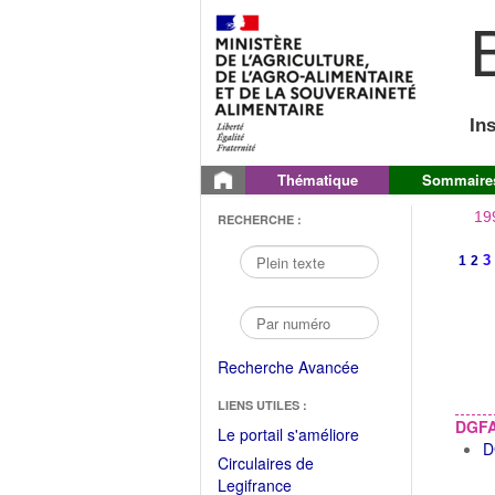
B
In
Thématique
Sommaire
19
RECHERCHE :
3
1
2
Recherche Avancée
LIENS UTILES :
DGF
(Fichier
Le portail s'améliore
D
PDF
Circulaires de
ouvrir
(Ouvrir
Legifrance