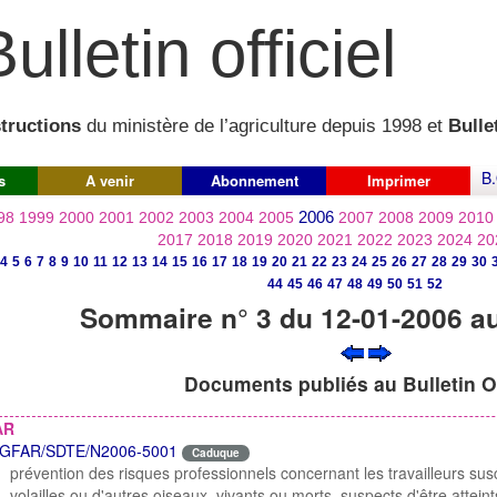
ulletin officiel
structions
du ministère de l’agriculture depuis 1998 et
Bullet
B.
s
A venir
Abonnement
Imprimer
2006
98
1999
2000
2001
2002
2003
2004
2005
2007
2008
2009
2010
2017
2018
2019
2020
2021
2022
2023
2024
20
4
5
6
7
8
9
10
11
12
13
14
15
16
17
18
19
20
21
22
23
24
25
26
27
28
29
30
44
45
46
47
48
49
50
51
52
Sommaire n° 3 du 12-01-2006 a
Documents publiés au Bulletin Of
AR
GFAR/SDTE/N2006-5001
Caduque
prévention des risques professionnels concernant les travailleurs sus
volailles ou d'autres oiseaux, vivants ou morts, suspects d'être atteint