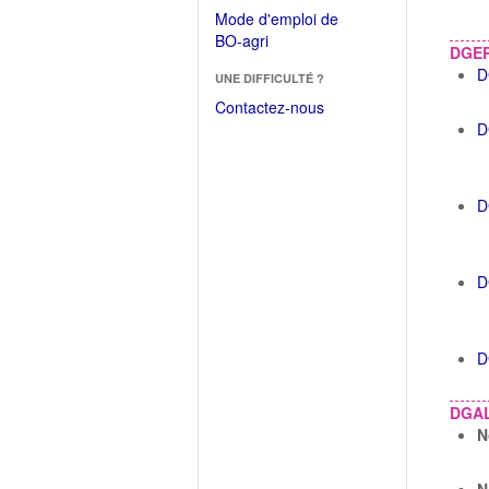
dans
dans
Mode d'emploi de
une
une
(Ouvrir
BO-agri
autre
DGE
nouvelle
dans
fenêtre)
D
fenêtre)
UNE DIFFICULTÉ ?
une
nouvelle
Contactez-nous
fenêtre)
D
D
D
D
DGA
N