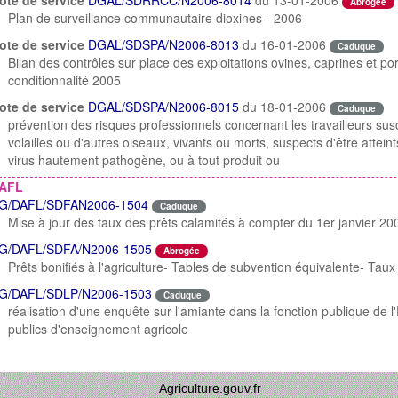
ote de service
DGAL/SDRRCC/N2006-8014
du 13-01-2006
Abrogée
Plan de surveillance communautaire dioxines - 2006
ote de service
DGAL/SDSPA/N2006-8013
du 16-01-2006
Caduque
Bilan des contrôles sur place des exploitations ovines, caprines et po
conditionnalité 2005
ote de service
DGAL/SDSPA/N2006-8015
du 18-01-2006
Caduque
prévention des risques professionnels concernant les travailleurs sus
volailles ou d'autres oiseaux, vivants ou morts, suspects d'être atteint
virus hautement pathogène, ou à tout produit ou
AFL
G/DAFL/SDFAN2006-1504
Caduque
Mise à jour des taux des prêts calamités à compter du 1er janvier 20
G/DAFL/SDFA/N2006-1505
Abrogée
Prêts bonifiés à l'agriculture- Tables de subvention équivalente- Taux
G/DAFL/SDLP/N2006-1503
Caduque
réalisation d'une enquête sur l'amiante dans la fonction publique de l
publics d'enseignement agricole
Agriculture.gouv.fr