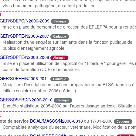
virus hautement pathogène, ou à tout produit ou
R
GER/SDEPC/N2006-2009
Caduque
mise en place du personnel de direction des EPLEFPA pour la rentré
GER/SDPFE/N2006-2007
Caduque
réalisation d'une enquête sur l'amiante dans la fonction publique de l
publics d'enseignement agricole
GER/SDPFE/N2006-2008
Abrogée
mise en place et utilisation de l'application " Libellule " pour gérer le
cours de formation (CCF) et échéancier.
GER/SDPFE/N2006-2011
Caduque
Modalités d'inscription en sections préparatoires au BTSA dans les é
initiale scolaire (rentrée 2006) (Additif).
GER/SDSFRD/N2006-2010
Caduque
Enquête statistique 2005-2006 sur l'apprentissage agricole. Situati
L
ote de service
DGAL/MASCS/N2006-8018
du 17-01-2006
Caduque
Comptabilité analytique du secteur vétérinaire. Modification de la n