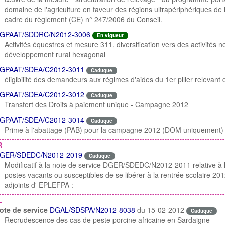
domaine de l'agriculture en faveur des régions ultrapériphériques de
cadre du règlement (CE) n° 247/2006 du Conseil.
GPAAT/SDDRC/N2012-3006
En vigueur
Activités équestres et mesure 311, diversification vers des activités
développement rural hexagonal
GPAAT/SDEA/C2012-3011
Caduque
éligibilité des demandeurs aux régimes d'aides du 1er pilier relevant
GPAAT/SDEA/C2012-3012
Caduque
Transfert des Droits à paiement unique - Campagne 2012
GPAAT/SDEA/C2012-3014
Caduque
Prime à l'abattage (PAB) pour la campagne 2012 (DOM uniquement)
R
GER/SDEDC/N2012-2019
Caduque
Modificatif à la note de service DGER/SDEDC/N2012-2011 relative à l
postes vacants ou susceptibles de se libérer à la rentrée scolaire 201
adjoints d' EPLEFPA :
L
ote de service
DGAL/SDSPA/N2012-8038
du 15-02-2012
o
Caduque
Recrudescence des cas de peste porcine africaine en Sardaigne