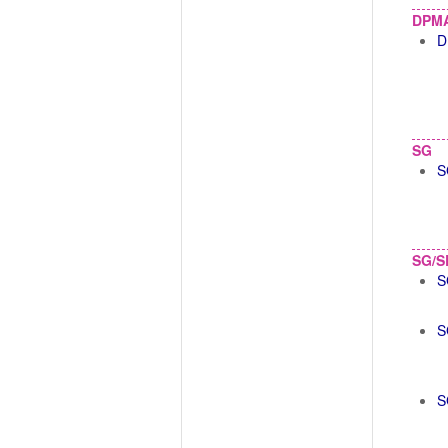
DPM
D
SG
S
SG/S
S
S
S