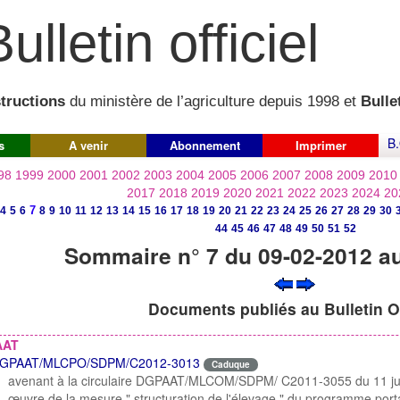
ulletin officiel
structions
du ministère de l’agriculture depuis 1998 et
Bullet
B.
s
A venir
Abonnement
Imprimer
98
1999
2000
2001
2002
2003
2004
2005
2006
2007
2008
2009
2010
2017
2018
2019
2020
2021
2022
2023
2024
20
7
4
5
6
8
9
10
11
12
13
14
15
16
17
18
19
20
21
22
23
24
25
26
27
28
29
30
44
45
46
47
48
49
50
51
52
Sommaire n° 7 du 09-02-2012 a
Documents publiés au Bulletin Of
AAT
GPAAT/MLCPO/SDPM/C2012-3013
Caduque
avenant à la circulaire DGPAAT/MLCOM/SDPM/ C2011-3055 du 11 juill
œuvre de la mesure " structuration de l'élevage " du programme port