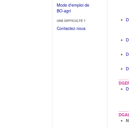
dans
dans
Mode d'emploi de
une
une
(Ouvrir
BO-agri
autre
nouvelle
dans
fenêtre)
D
fenêtre)
UNE DIFFICULTÉ ?
une
nouvelle
Contactez-nous
fenêtre)
D
D
D
DGE
D
DGA
N