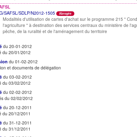
AFSL
G/SAFSL/SDLP/N2012-1505
Abrogée
Modalités d'utilisation de cartes d'achat sur le programme 215 " Condu
l'agriculture " à destination des services centraux du ministère de l'agr
pêche, de la ruralité et de l'aménagement du territoire
é
du 20-01-2012
é du 20/01/2012
sion
du 01-02-2012
ion et documents de délégation
é
du 03-02-2012
é du 03/02/2012
é
du 02-02-2012
és du 02/02/2012
é
du 20-12-2011
é du 20/12/2011
é
du 31-12-2011
é du 31/12/2011