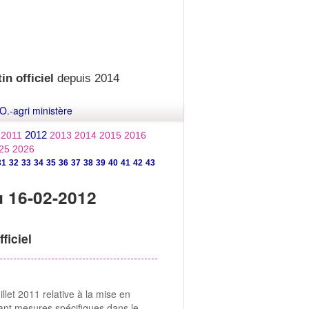
in officiel
depuis 2014
O.-agri ministère
2012
2011
2013
2014
2015
2016
25
2026
31
32
33
34
35
36
37
38
39
40
41
42
43
u 16-02-2012
ficiel
et 2011 relative à la mise en
ant mesures spécifiques dans le