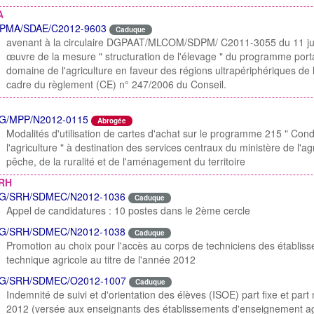
A
PMA/SDAE/C2012-9603
Caduque
avenant à la circulaire DGPAAT/MLCOM/SDPM/ C2011-3055 du 11 juill
œuvre de la mesure " structuration de l'élevage " du programme port
domaine de l'agriculture en faveur des régions ultrapériphériques de
cadre du règlement (CE) n° 247/2006 du Conseil.
G/MPP/N2012-0115
Abrogée
Modalités d'utilisation de cartes d'achat sur le programme 215 " Condu
l'agriculture " à destination des services centraux du ministère de l'agr
pêche, de la ruralité et de l'aménagement du territoire
RH
G/SRH/SDMEC/N2012-1036
Caduque
Appel de candidatures : 10 postes dans le 2ème cercle
G/SRH/SDMEC/N2012-1038
Caduque
Promotion au choix pour l'accès au corps de techniciens des établis
technique agricole au titre de l'année 2012
G/SRH/SDMEC/O2012-1007
Caduque
Indemnité de suivi et d'orientation des élèves (ISOE) part fixe et par
2012 (versée aux enseignants des établissements d'enseignement agr