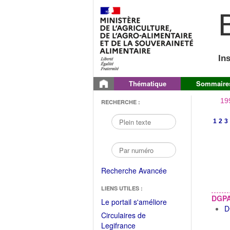
B
In
Thématique
Sommaire
19
RECHERCHE :
1
2
3
Recherche Avancée
LIENS UTILES :
DGP
(Fichier
Le portail s'améliore
D
PDF
Circulaires de
ouvrir
(Ouvrir
Legifrance