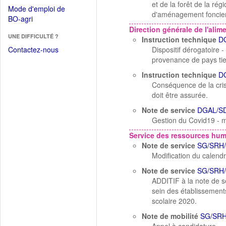
dans
et de la forêt de la r
dans
Mode d'emploi de
une
d'aménagement foncier 
une
(Ouvrir
BO-agri
autre
nouvelle
dans
Direction générale de l'alim
fenêtre)
fenêtre)
UNE DIFFICULTÉ ?
une
Instruction technique
D
nouvelle
Contactez-nous
Dispositif dérogatoire
fenêtre)
provenance de pays ti
Instruction technique
D
Conséquence de la crise
doit être assurée.
Note de service
DGAL/SD
Gestion du Covid19 - m
Service des ressources hu
Note de service
SG/SRH/
Modification du calendr
Note de service
SG/SRH/
ADDITIF à la note de s
sein des établissements
scolaire 2020.
Note de mobilité
SG/SRH