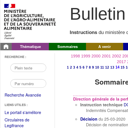
Bulletin 
Instructions
du ministère d
Thématique
Sommaires
A venir
1998
1999
2000
2001
2002
20
RECHERCHE :
2017
14
1
2
3
4
5
6
7
8
9
10
11
12
13
15
1
Sommaire 
Recherche Avancée
Direction générale de la p
Instruction technique
D
LIENS UTILES :
Indemnités Compensat
(Fichier
Le portail s'améliore
PDF
Décision
du 25-03-2020
Circulaires de
ouvrir
Décision de nomination 
(Ouvrir
Legifrance