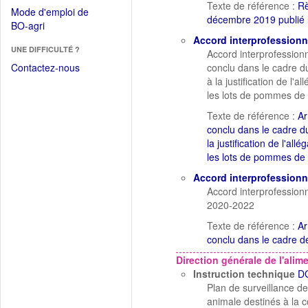
dans
Texte de référence :
Rè
dans
Mode d'emploi de
une
décembre 2019 publié 
une
(Ouvrir
BO-agri
autre
nouvelle
dans
Accord interprofessionn
fenêtre)
fenêtre)
UNE DIFFICULTÉ ?
une
Accord interprofessionn
nouvelle
Contactez-nous
conclu dans le cadre d
fenêtre)
à la justification de l'a
les lots de pommes de 
Texte de référence :
Ar
conclu dans le cadre du
la justification de l'all
les lots de pommes de 
Accord interprofessionn
Accord interprofessionn
2020-2022
Texte de référence :
Ar
conclu dans le cadre d
Direction générale de l'alim
Instruction technique
D
Plan de surveillance de
animale destinés à la 