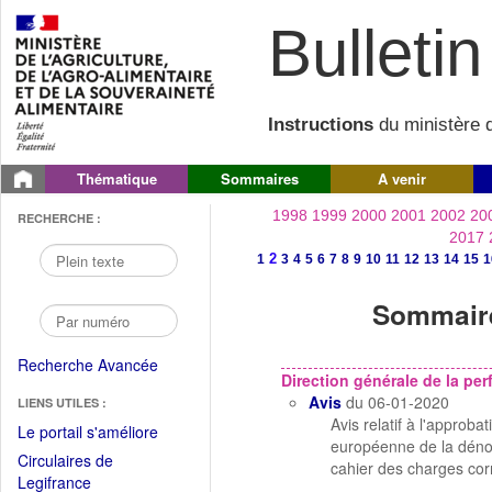
Bulletin 
Instructions
du ministère d
Thématique
Sommaires
A venir
1998
1999
2000
2001
2002
20
RECHERCHE :
2017
2
1
3
4
5
6
7
8
9
10
11
12
13
14
15
1
Sommaire
Recherche Avancée
Direction générale de la p
Avis
du 06-01-2020
LIENS UTILES :
Avis relatif à l'appro
(Fichier
Le portail s'améliore
européenne de la déno
PDF
Circulaires de
cahier des charges co
ouvrir
(Ouvrir
Legifrance