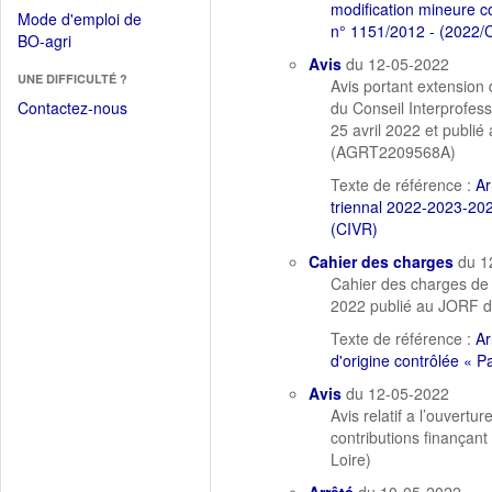
dans
modification mineure c
dans
Mode d'emploi de
une
n° 1151/2012 - (2022/
une
(Ouvrir
BO-agri
autre
nouvelle
dans
Avis
du 12-05-2022
fenêtre)
fenêtre)
UNE DIFFICULTÉ ?
une
Avis portant extension 
nouvelle
Contactez-nous
du Conseil Interprofess
fenêtre)
25 avril 2022 et publié
(AGRT2209568A)
Texte de référence :
Ar
triennal 2022-2023-202
(CIVR)
Cahier des charges
du 1
Cahier des charges de l
2022 publié au JORF d
Texte de référence :
Ar
d'origine contrôlée « P
Avis
du 12-05-2022
Avis relatif a l’ouvert
contributions finançant
Loire)