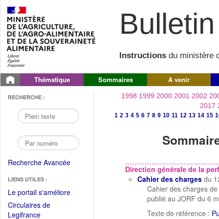
Bulletin 
Instructions
du ministère d
Thématique
Sommaires
A venir
1998
1999
2000
2001
2002
20
RECHERCHE :
2017
1
2
3
4
5
6
7
8
9
10
11
12
13
14
15
1
Sommaire 
Recherche Avancée
Direction générale de la p
Cahier des charges
du 1
LIENS UTILES :
Cahier des charges de 
(Fichier
Le portail s'améliore
publié au JORF du 6 m
PDF
Circulaires de
ouvrir
Texte de référence :
Pu
(Ouvrir
Legifrance