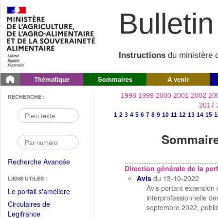
Bulletin 
Instructions
du ministère d
Thématique
Sommaires
A venir
1998
1999
2000
2001
2002
20
RECHERCHE :
2017
1
2
3
4
5
6
7
8
9
10
11
12
13
14
15
1
Sommaire 
Recherche Avancée
Direction générale de la p
Avis
du 13-10-2022
LIENS UTILES :
Avis portant extension 
(Fichier
Le portail s'améliore
interprofessionnelle des
PDF
Circulaires de
septembre 2022, publi
ouvrir
(Ouvrir
Legifrance