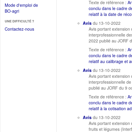
dans
Texte de référence :
Ar
dans
Mode d'emploi de
une
conclu dans le cadre de
une
(Ouvrir
BO-agri
autre
relatif à la date de ré
nouvelle
dans
fenêtre)
fenêtre)
UNE DIFFICULTÉ ?
une
Avis
du 13-10-2022
nouvelle
Contactez-nous
Avis portant extension 
fenêtre)
interprofessionnelle de
2022 publié au JORF 
Texte de référence :
Ar
conclu dans le cadre de
relatif au calibrage et
Avis
du 13-10-2022
Avis portant extension 
interprofessionnelle de
publié au JORF du 9 
Texte de référence :
Ar
conclu dans le cadre de
relatif à la cotisation 
Avis
du 13-10-2022
Avis portant extension 
fruits et légumes (Int