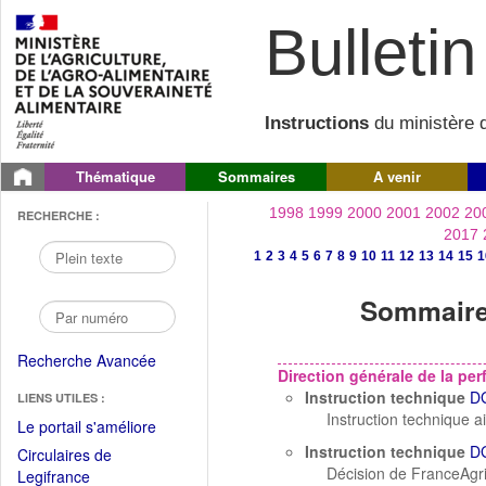
Bulletin 
Instructions
du ministère d
Thématique
Sommaires
A venir
1998
1999
2000
2001
2002
20
RECHERCHE :
2017
1
2
3
4
5
6
7
8
9
10
11
12
13
14
15
1
Sommaire 
Recherche Avancée
Direction générale de la p
Instruction technique
D
LIENS UTILES :
Instruction technique 
(Fichier
Le portail s'améliore
PDF
Instruction technique
D
Circulaires de
ouvrir
Décision de FranceAgr
(Ouvrir
Legifrance