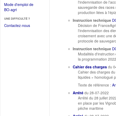
dans
l'indemnisation de l'a
dans
Mode d'emploi de
une
sauvegarde des races r
une
(Ouvrir
BO-agri
autre
production liées à l'ép
nouvelle
dans
fenêtre)
fenêtre)
UNE DIFFICULTÉ ?
une
Instruction technique
D
nouvelle
Contactez-nous
Décision de FranceAgr
fenêtre)
l'indemnisation des él
croisement avec une de
protocole de sauvegarde
Instruction technique
D
Modalités d'instructio
la programmation 202
Cahier des charges
du 0
Cahier des charges du 
liquides » homologué pa
Texte de référence :
Ar
Arrêté
du 28-07-2022
Arrêté du 28 juillet 20
en place par les Vignob
pêche maritime