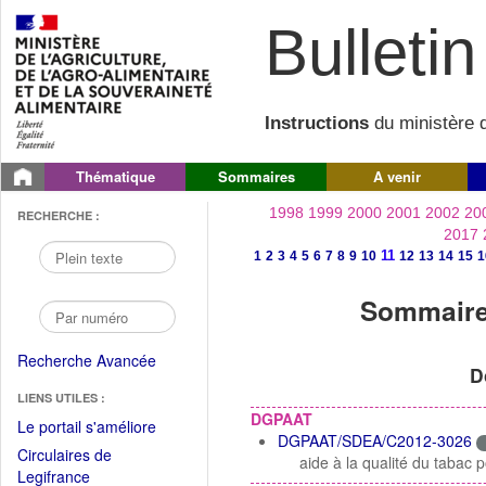
Bulletin 
Instructions
du ministère d
Thématique
Sommaires
A venir
1998
1999
2000
2001
2002
20
RECHERCHE :
2017
11
1
2
3
4
5
6
7
8
9
10
12
13
14
15
1
Sommaire 
Recherche Avancée
D
LIENS UTILES :
DGPAAT
(Fichier
Le portail s'améliore
DGPAAT/SDEA/C2012-3026
PDF
Circulaires de
aide à la qualité du tabac
ouvrir
(Ouvrir
Legifrance