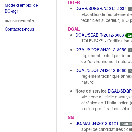
dans
DGER
dans
Mode d'emploi de
une
DGER/SDESR/N2012-2034
une
(Ouvrir
BO-agri
autre
Modalités de recrutement 
nouvelle
dans
fenêtre)
technicien supérieur) BIO p
fenêtre)
UNE DIFFICULTÉ ?
une
nouvelle
Contactez-nous
DGAL
fenêtre)
DGAL/SDAEI/N2012-8063
En
TOUS PAYS - Certification s
DGAL/SDQPV/N2012-8059
règlement technique de pro
de l'environnement naturel
DGAL/SDQPV/N2012-8060
règlement technique annexe
naturel.
Note de service
DGAL/SDQP
Méthode officielle d'analy
céréales de Tilletia indica (
foetida par filtrations sélect
SG
SG/MAPS/N2012-0121
Caduq
appel de candidatures : de