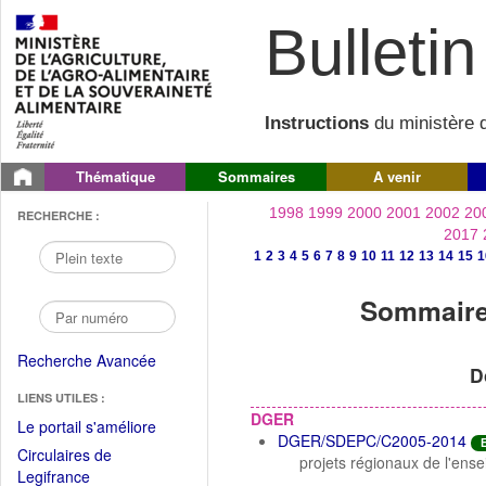
Bulletin 
Instructions
du ministère d
Thématique
Sommaires
A venir
1998
1999
2000
2001
2002
20
RECHERCHE :
2017
1
2
3
4
5
6
7
8
9
10
11
12
13
14
15
1
Sommaire 
Recherche Avancée
D
LIENS UTILES :
DGER
(Fichier
Le portail s'améliore
DGER/SDEPC/C2005-2014
PDF
Circulaires de
projets régionaux de l'ens
ouvrir
(Ouvrir
Legifrance