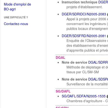
dans
Instruction technique
DGER
dans
Mode d'emploi de
une
projets d'établissement.
une
(Ouvrir
BO-agri
autre
nouvelle
dans
DGER/SDRIDCI/N2005-2083
fenêtre)
fenêtre)
UNE DIFFICULTÉ ?
une
Appel à projets pour 2006 e
nouvelle
Contactez-nous
concernant les ingénieurs 
fenêtre)
publics locaux d'enseignem
DGER/SDSFRD/N2005-2081
Enquête de l'Observatoire 
des établissements d'ensei
d'apprentis publics et priv
DGAL
Note de service
DGAL/SDRR
Méthode de dépistage et de
tissus par CL/SM-SM
Note de service
DGAL/SDSPA
Surveillance de la mortali
SG/DAFL
SG/DAFL/SDFA/N2005-1535
Chambres d'agriculture - C