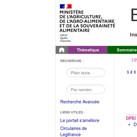
B
In
Thématique
Sommaire
19
RECHERCHE :
1
2
3
Recherche Avancée
LIENS UTILES :
DPEI
(Fichier
Le portail s'améliore
D
PDF
Circulaires de
ouvrir
(Ouvrir
Legifrance