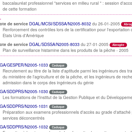
baccalauréat professionnel "services en milieu rural " : session d'
de cette formation
L
ote de service
DGAL/MCSI/SDSSA/N2005-8032
du 26-01-2005
Abro
Renforcement des contrôles lors de la certification pour l'exportatio
Etats Unis d'Amérique
ote de service
DGAL/SDSSA/N2005-8033
du 27-01-2005
Abrogée
Plan de surveillance histamine dans les produits de la pêche - 2005
GA/GESPER/N2005-1033
Caduque
Recrutement au titre de la liste d'aptitude parmi les ingénieurs des t
du ministère de l'agriculture et de la pêche, et les ingénieurs de r
admission dans le corps des ingénieurs du génie
GA/SDDPRS/N2005-1030
Caduque
Les formations de l'Institut de la Gestion Publique et du Développe
GA/SDDPRS/N2005-1031
Caduque
Préparation aux examens professionnels d'accès au grade d'attaché pr
services déconcentrés
GA/SDDPRS/N2005-1032
Caduque