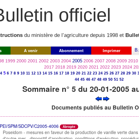
ulletin officiel
structions
du ministère de l’agriculture depuis 1998 et
Bullet
B.
s
A venir
Abonnement
Imprimer
2005
98
1999
2000
2001
2002
2003
2004
2006
2007
2008
2009
2010
2017
2018
2019
2020
2021
2022
2023
2024
20
5
4
6
7
8
9
10
11
12
13
14
15
16
17
18
19
20
21
22
23
24
25
26
27
28
29
30
44
45
46
47
48
49
50
51
52
Sommaire n° 5 du 20-01-2005 a
Documents publiés au Bulletin Of
PEI/SPM/SDCPV/C2005-4006
Abrogée
Poseidom - mesures en faveur de la production de vanille verte dans
d'outre-mer - dispositif d'application, conditions d'exécution, procédu