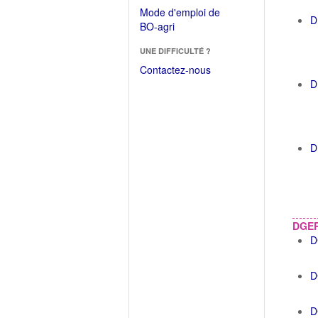
dans
dans
Mode d'emploi de
une
D
une
(Ouvrir
BO-agri
autre
nouvelle
dans
fenêtre)
fenêtre)
UNE DIFFICULTÉ ?
une
nouvelle
Contactez-nous
fenêtre)
D
D
DGE
D
D
D