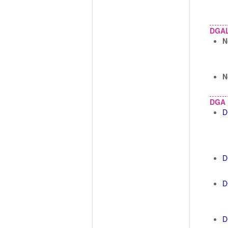
DGA
N
N
DGA
D
D
D
D