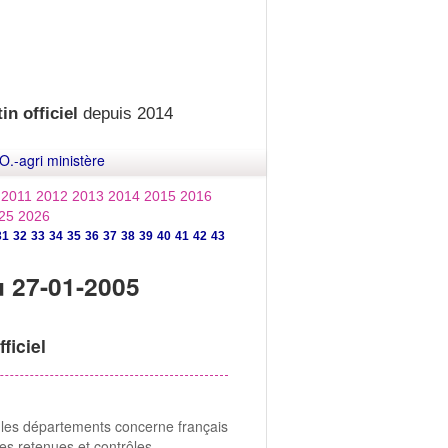
in officiel
depuis 2014
O.-agri ministère
2011
2012
2013
2014
2015
2016
25
2026
31
32
33
34
35
36
37
38
39
40
41
42
43
u 27-01-2005
ficiel
 les départements concerne français
res retenues et contrôles.