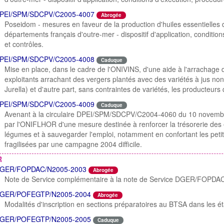
PEI/SPM/SDCPV/C2005-4007
Abrogée
Poseidom - mesures en faveur de la production d'huiles essentielles 
départements français d'outre-mer - dispositif d'application, conditi
et contrôles.
PEI/SPM/SDCPV/C2005-4008
Caduque
Mise en place, dans le cadre de l'ONIVINS, d'une aide à l'arrachage dé
exploitants arrachant des vergers plantés avec des variétés à jus non 
Jurella) et d'autre part, sans contraintes de variétés, les producteurs q
PEI/SPM/SDCPV/C2005-4009
Caduque
Avenant à la circulaire DPEI/SPM/SDCPV/C2004-4060 du 10 novembre
par l'ONIFLHOR d'une mesure destinée à renforcer la trésorerie des ex
légumes et à sauvegarder l'emploi, notamment en confortant les peti
fragilisées par une campagne 2004 difficile.
R
GER/FOPDAC/N2005-2003
Abrogée
Note de Service complémentaire à la note de Service DGER/FOPDA
GER/POFEGTP/N2005-2004
Abrogée
Modalités d'inscription en sections préparatoires au BTSA dans les é
GER/POFEGTP/N2005-2005
Caduque