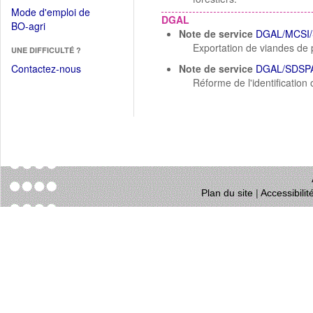
dans
dans
Mode d'emploi de
une
DGAL
une
(Ouvrir
BO-agri
autre
Note de service
DGAL/MCSI/
nouvelle
dans
fenêtre)
Exportation de viandes de p
fenêtre)
UNE DIFFICULTÉ ?
une
nouvelle
Contactez-nous
Note de service
DGAL/SDSPA
fenêtre)
Réforme de l'identification 
Plan du site
|
Accessibili