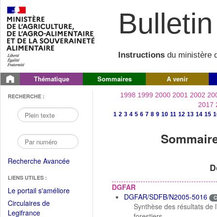
Bulletin 
Instructions
du ministère d
Thématique
Sommaires
A venir
1998
1999
2000
2001
2002
20
RECHERCHE :
2017
1
2
3
4
5
6
7
8
9
10
11
12
13
14
15
1
Sommaire 
Recherche Avancée
D
LIENS UTILES :
DGFAR
(Fichier
Le portail s'améliore
DGFAR/SDFB/N2005-5016
C
PDF
Circulaires de
Synthèse des résultats de l
ouvrir
(Ouvrir
Legifrance
forestiers.