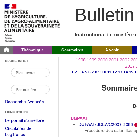
Bulletin 
Instructions
du ministère d
Thématique
Sommaires
A venir
1998
1999
2000
2001
2002
20
RECHERCHE :
2017
1
2
3
4
5
6
7
8
9
10
11
12
13
14
15
1
Sommaire 
Recherche Avancée
D
LIENS UTILES :
DGPAAT
(Fichier
Le portail s'améliore
DGPAAT/SDEA/C2009-3086
PDF
Circulaires de
Procédure des calamités ag
ouvrir
(Ouvrir
Legifrance