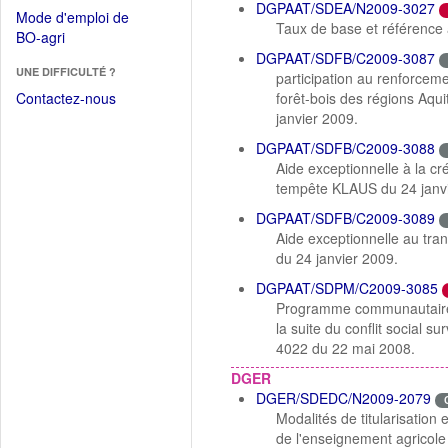
dans
DGPAAT/SDEA/N2009-3027
dans
Mode d'emploi de
une
Taux de base et référence a
une
(Ouvrir
BO-agri
autre
nouvelle
dans
DGPAAT/SDFB/C2009-3087
fenêtre)
fenêtre)
UNE DIFFICULTÉ ?
une
participation au renforcem
nouvelle
Contactez-nous
forêt-bois des régions Aqu
fenêtre)
janvier 2009.
DGPAAT/SDFB/C2009-3088
Aide exceptionnelle à la cr
tempête KLAUS du 24 janvi
DGPAAT/SDFB/C2009-3089
Aide exceptionnelle au tra
du 24 janvier 2009.
DGPAAT/SDPM/C2009-3085
Programme communautaire 
la suite du conflit social
4022 du 22 mai 2008.
DGER
DGER/SDEDC/N2009-2079
Modalités de titularisation
de l'enseignement agricole