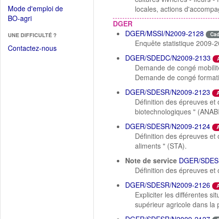
dans
dans
Mode d'emploi de
locales, actions d'accompa
une
une
(Ouvrir
BO-agri
autre
DGER
nouvelle
dans
fenêtre)
DGER/MSSI/N2009-2128
fenêtre)
Ca
UNE DIFFICULTÉ ?
une
Enquête statistique 2009-2
nouvelle
Contactez-nous
fenêtre)
DGER/SDEDC/N2009-2133
Demande de congé mobilité
Demande de congé formation
DGER/SDESR/N2009-2123
Définition des épreuves et 
biotechnologiques " (ANA
DGER/SDESR/N2009-2124
Définition des épreuves et
aliments " (STA).
Note de service
DGER/SDES
Définition des épreuves et 
DGER/SDESR/N2009-2126
Expliciter les différentes s
supérieur agricole dans la