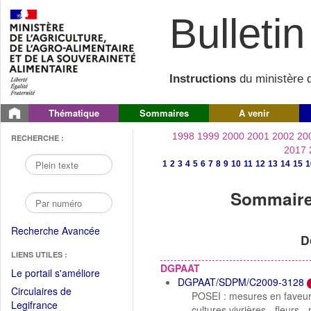
Bulletin 
Instructions
du ministère d
Thématique
Sommaires
A venir
1998
1999
2000
2001
2002
20
RECHERCHE :
2017
1
2
3
4
5
6
7
8
9
10
11
12
13
14
15
1
Sommaire 
Recherche Avancée
D
LIENS UTILES :
DGPAAT
(Fichier
Le portail s'améliore
DGPAAT/SDPM/C2009-3128
PDF
Circulaires de
POSEI : mesures en faveur d
ouvrir
(Ouvrir
Legifrance
cultures vivrières - fleurs