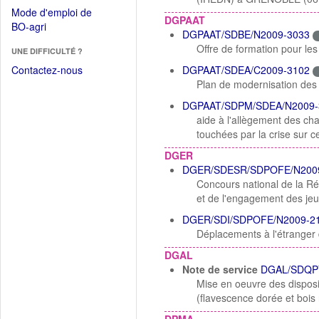
dans
dans
Mode d'emploi de
une
DGPAAT
une
(Ouvrir
BO-agri
autre
DGPAAT/SDBE/N2009-3033
nouvelle
dans
fenêtre)
Offre de formation pour le
fenêtre)
UNE DIFFICULTÉ ?
une
nouvelle
Contactez-nous
DGPAAT/SDEA/C2009-3102
fenêtre)
Plan de modernisation des
DGPAAT/SDPM/SDEA/N2009-
aide à l'allègement des cha
touchées par la crise sur ce
DGER
DGER/SDESR/SDPOFE/N200
Concours national de la R
et de l'engagement des je
DGER/SDI/SDPOFE/N2009-2
Déplacements à l'étranger 
DGAL
Note de service
DGAL/SDQP
Mise en oeuvre des disposi
(flavescence dorée et bois 