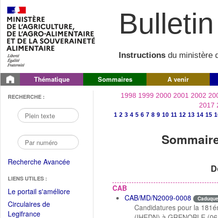
Bulletin 
Instructions
du ministère d
Thématique
Sommaires
A venir
1998
1999
2000
2001
2002
20
RECHERCHE :
2017
1
2
3
4
5
6
7
8
9
10
11
12
13
14
15
1
Sommaire 
Recherche Avancée
D
LIENS UTILES :
CAB
(Fichier
Le portail s'améliore
CAB/MD/N2009-0008
Caduqu
PDF
Circulaires de
Candidatures pour la 181ém
ouvrir
(Ouvrir
Legifrance
(IHEDN) à GRENOBLE (06 av