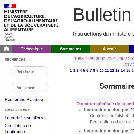
Bulletin 
Instructions
du ministère d
Thématique
Sommaires
A venir
1998
1999
2000
2001
2002
20
RECHERCHE :
2017
1
2
3
4
5
6
7
8
9
10
11
12
13
14
15
1
Sommaire 
Recherche Avancée
Direction générale de la p
Instruction technique
D
LIENS UTILES :
Contrôle administratif
(Fichier
Le portail s'améliore
l'installation adossée
PDF
Circulaires de
ouvrir
Instruction technique
D
(Ouvrir
Legifrance