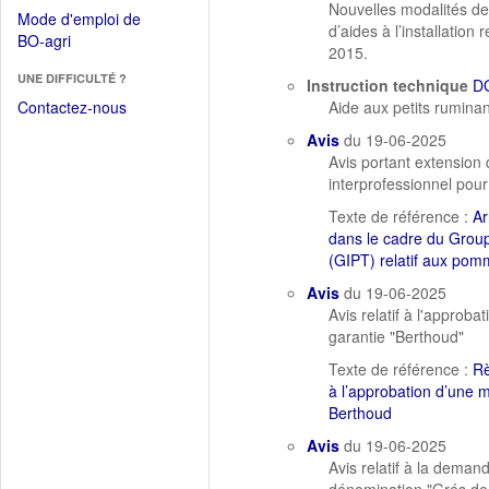
dans
Nouvelles modalités de 
dans
Mode d'emploi de
une
d’aides à l’installatio
une
(Ouvrir
BO-agri
autre
2015.
nouvelle
dans
fenêtre)
fenêtre)
UNE DIFFICULTÉ ?
une
Instruction technique
D
nouvelle
Contactez-nous
Aide aux petits rumina
fenêtre)
Avis
du 19-06-2025
Avis portant extension
interprofessionnel pour
Texte de référence :
Ar
dans le cadre du Group
(GIPT) relatif aux pomm
Avis
du 19-06-2025
Avis relatif à l'approba
garantie "Berthoud"
Texte de référence :
Rè
à l’approbation d’une m
Berthoud
Avis
du 19-06-2025
Avis relatif à la demand