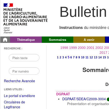
Bulletin 
Instructions
du ministère d
Thématique
Sommaires
A venir
1998
1999
2000
2001
2002
20
RECHERCHE :
2017
5
1
2
3
4
6
7
8
9
10
11
12
13
14
15
1
Sommaire
Recherche Avancée
D
LIENS UTILES :
DGPAAT
(Fichier
Le portail s'améliore
DGPAAT/SDEA/C2009-3004
PDF
Circulaires de
Présentation et organisati
ouvrir
(Ouvrir
Legifrance