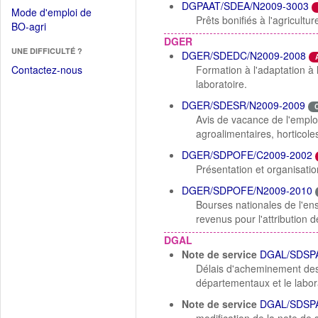
dans
DGPAAT/SDEA/N2009-3003
dans
Mode d'emploi de
une
Prêts bonifiés à l'agricult
une
(Ouvrir
BO-agri
autre
nouvelle
dans
DGER
fenêtre)
fenêtre)
UNE DIFFICULTÉ ?
une
DGER/SDEDC/N2009-2008
nouvelle
Contactez-nous
Formation à l'adaptation à 
fenêtre)
laboratoire.
DGER/SDESR/N2009-2009
Avis de vacance de l'emploi
agroalimentaires, horticol
DGER/SDPOFE/C2009-2002
Présentation et organisati
DGER/SDPOFE/N2009-2010
Bourses nationales de l'en
revenus pour l'attribution d
DGAL
Note de service
DGAL/SDSPA
Délais d'acheminement des 
départementaux et le labor
Note de service
DGAL/SDSPA